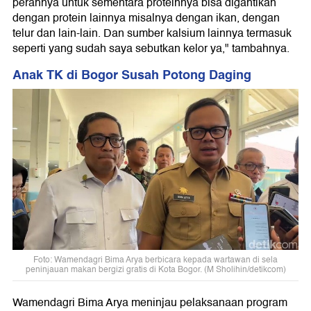
perahnya untuk sementara proteinnya bisa digantikan
dengan protein lainnya misalnya dengan ikan, dengan
telur dan lain-lain. Dan sumber kalsium lainnya termasuk
seperti yang sudah saya sebutkan kelor ya," tambahnya.
Anak TK di Bogor Susah Potong Daging
Foto: Wamendagri Bima Arya berbicara kepada wartawan di sela
peninjauan makan bergizi gratis di Kota Bogor. (M Sholihin/detikcom)
Wamendagri Bima Arya meninjau pelaksanaan program