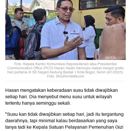
Foto: Kepala Kantor Komunikasi Kepresidenan atau Presidential
Communication Office (PCO) Hasan Nasbi meninjau makan bergizi gratis
hari pertama di SD Negeri Kedung Badak 1 Kota Bogor, Senin (6/1/2025).
Foto: Sholihin/detikcom
Hasan mengatakan keberadaan susu tidak diwajibkan
setiap hari. Dia menyebut menu susu untuk wilayah
tertentu hanya seminggu sekali.
"Susu kan tidak diwajibkan setiap hari, jadi itu tergantung
daerahnya, tapi minimal kalau berdasarkan yang saya
tanya tadi ke Kepala Satuan Pelayanan Pemenuhan Gizi