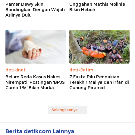
Pamer Dewy Skin,
Unggahan Mathis Molinie
Bandingkan Dengan Wajah
Bikin Heboh
Aslinya Dulu
detikInet
detikJatim
Belum Reda Kasus Nakes
7 Fakta Pilu Pendakian
Nirempati, Postingan 'BPJS
Terakhir Maliya dan Irfan di
Cuma 1%' Bikin Murka
Gunung Piramid
Selengkapnya
Berita detikcom Lainnya