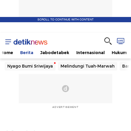
SCROLL TO CONTINUE WITH CONTENT
Home
Berita
Jabodetabek
Internasional
Hukum
Nyago Bumi Sriwijaya
Melindungi Tuah-Marwah
Ban
ADVERTISEMENT