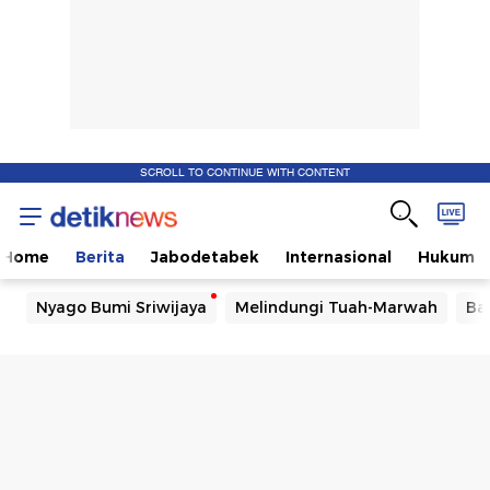
SCROLL TO CONTINUE WITH CONTENT
Home
Berita
Jabodetabek
Internasional
Hukum
Nyago Bumi Sriwijaya
Melindungi Tuah-Marwah
Ba