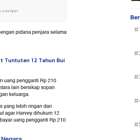
H CONTENT
Ber
#
dengan pidana penjara selama
#
t Tuntutan 12 Tahun Bui
#
an uang pengganti Rp 210
ntara lain bersikap sopan
gan keluarga.
#
 yang lebih ringan dari
tut agar Harvey dihukum 12
mbayar uang pengganti Rp 210
#
 Negara