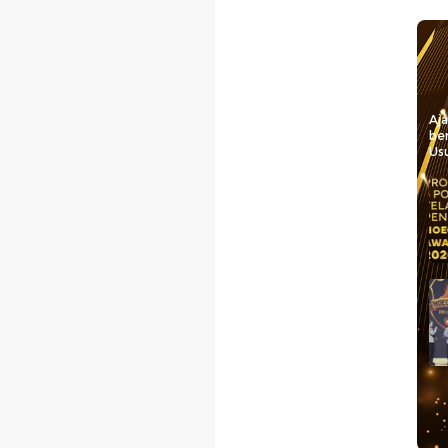
Aj
be
Usu