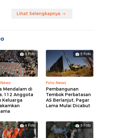
Lihat Selengkapnya
to
5 Foto
5 Foto
 News
Foto News
a Mendalam di
Pembangunan
a, 112 Anggota
Tembok Perbatasan
u Keluarga
AS Berlanjut, Pagar
akamkan
Lama Mulai Dicabut
sama
4 Foto
3 Foto