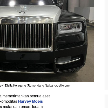
Dewi Disita Kejagung (Rumondang Naibaho/detikcom)
ta memerintahkan semua aset
Harvey Moeis
 komoditas
s mulai dari emas, logam