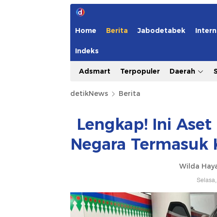
Home
Berita
Jabodetabek
Intern
Indeks
Adsmart
Terpopuler
Daerah
detikNews
Berita
Lengkap! Ini Ase
Negara Termasuk 
Wilda Hay
Selasa,