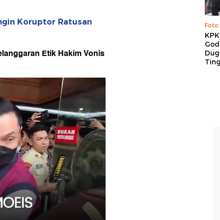
ngin Koruptor Ratusan
Foto
KPK 
God
elanggaran Etik Hakim Vonis
Duga
Tin