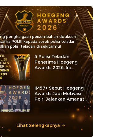
ang penghargaan persembahan detikcom
rsama POLRI kepada sosok polisi teladan.
lkan polisi teladan di sekitarmu!
5 Polisi Teladan
Penerima Hoegeng
Awards 2026, Ini
Kategori dan Kiprahnya
IM57+ Sebut Hoegeng
Awards Jadi Motivasi
Polri Jalankan Amanat
Konstitusi
Lihat Selengkapnya