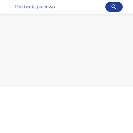
Cancel
Yang sedang ramai dicari
#1
gempa hari ini
#2
gempa
#3
prabowo
#4
iran
#5
demo
Promoted
Terakhir yang dicari
Loading...