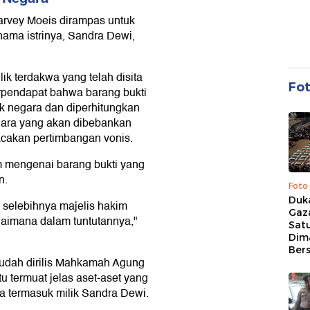
arvey Moeis dirampas untuk
 nama istrinya, Sandra Dewi,
ik terdakwa yang telah disita
Fo
rpendapat bahwa barang bukti
uk negara dan diperhitungkan
gara yang akan dibebankan
cakan pertimbangan vonis.
 mengenai barang bukti yang
n.
Foto
Duk
 selebihnya majelis hakim
Gaz
imana dalam tuntutannya,"
Sat
Dim
Ber
udah dirilis Mahkamah Agung
tu termuat jelas aset-aset yang
a termasuk milik Sandra Dewi.