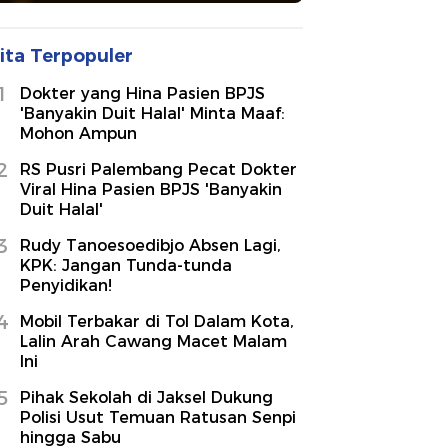
ita Terpopuler
1
Dokter yang Hina Pasien BPJS
'Banyakin Duit Halal' Minta Maaf:
Mohon Ampun
2
RS Pusri Palembang Pecat Dokter
Viral Hina Pasien BPJS 'Banyakin
Duit Halal'
3
Rudy Tanoesoedibjo Absen Lagi,
KPK: Jangan Tunda-tunda
Penyidikan!
4
Mobil Terbakar di Tol Dalam Kota,
Lalin Arah Cawang Macet Malam
Ini
5
Pihak Sekolah di Jaksel Dukung
Polisi Usut Temuan Ratusan Senpi
hingga Sabu