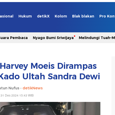
asional
Hukum
detikX
Kolom
Blak blakan
Pro Kon
Suara Pembaca
Nyago Bumi Sriwijaya
Melindungi Tuah-
t Harvey Moeis Dirampas
Kado Ultah Sandra Dewi
atun Nufus -
detikNews
 31 Des 2024 15:43 WIB