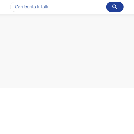
Cancel
Yang sedang ramai dicari
#1
data live draw sgp
#2
k-talk
#3
kebakaran
#4
prabowo
#5
gempa hari ini
Promoted
Terakhir yang dicari
Loading...