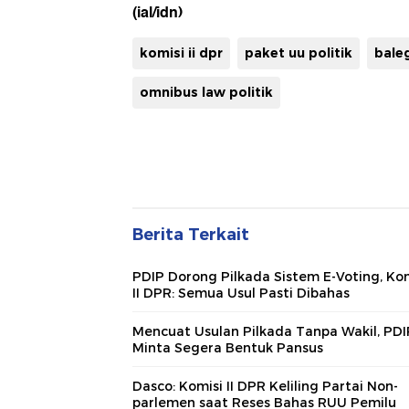
(ial/idn)
komisi ii dpr
paket uu politik
bale
omnibus law politik
Berita Terkait
PDIP Dorong Pilkada Sistem E-Voting, Ko
II DPR: Semua Usul Pasti Dibahas
Mencuat Usulan Pilkada Tanpa Wakil, PDI
Minta Segera Bentuk Pansus
Dasco: Komisi II DPR Keliling Partai Non-
parlemen saat Reses Bahas RUU Pemilu