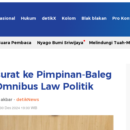
asional
Hukum
detikX
Kolom
Blak blakan
Pro Kon
Suara Pembaca
Nyago Bumi Sriwijaya
Melindungi Tuah-
surat ke Pimpinan-Baleg
mnibus Law Politik
 akbar -
detikNews
 30 Des 2024 19:00 WIB