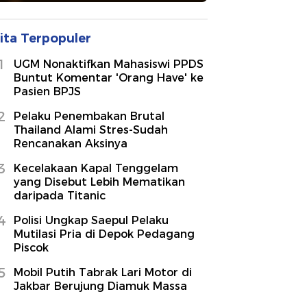
ita Terpopuler
1
UGM Nonaktifkan Mahasiswi PPDS
Buntut Komentar 'Orang Have' ke
Pasien BPJS
2
Pelaku Penembakan Brutal
Thailand Alami Stres-Sudah
Rencanakan Aksinya
3
Kecelakaan Kapal Tenggelam
yang Disebut Lebih Mematikan
daripada Titanic
4
Polisi Ungkap Saepul Pelaku
Mutilasi Pria di Depok Pedagang
Piscok
5
Mobil Putih Tabrak Lari Motor di
Jakbar Berujung Diamuk Massa