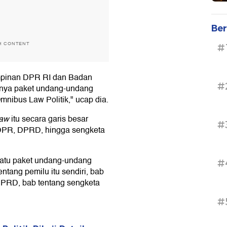
Ber
H CONTENT
#
impinan DPR RI dan Badan
#
unya paket undang-undang
mnibus Law Politik," ucap dia.
law
itu secara garis besar
#
, DPR, DPRD, hingga sengketa
 satu paket undang-undang
#
tentang pemilu itu sendiri, bab
DPRD, bab tentang sengketa
#