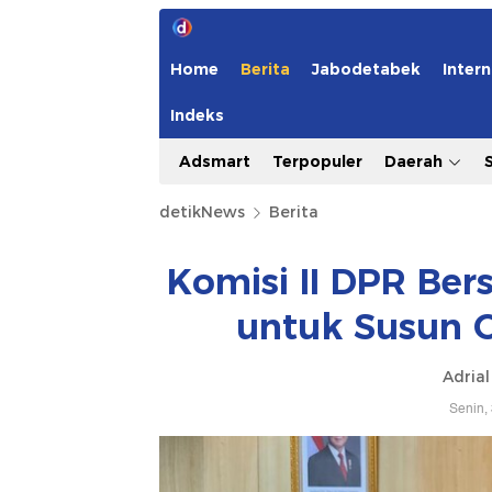
Home
Berita
Jabodetabek
Intern
Indeks
Adsmart
Terpopuler
Daerah
detikNews
Berita
Komisi II DPR Ber
untuk Susun O
Adrial
Senin,