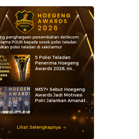
ang penghargaan persembahan detikcom
rsama POLRI kepada sosok polisi teladan.
lkan polisi teladan di sekitarmu!
5 Polisi Teladan
Penerima Hoegeng
Awards 2026, Ini
Kategori dan Kiprahnya
IM57+ Sebut Hoegeng
Awards Jadi Motivasi
Polri Jalankan Amanat
Konstitusi
Lihat Selengkapnya