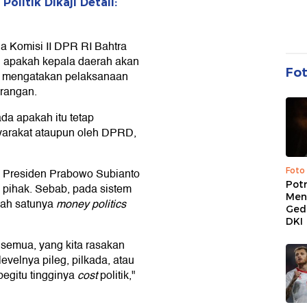
litik Dikaji Detail:
 Komisi II DPR RI Bahtra
n apakah kepala daerah akan
Fo
Dia mengatakan pelaksanaan
rangan.
da apakah itu tetap
syarakat ataupun oleh DPRD,
Foto
 Presiden Prabowo Subianto
Pot
 pihak. Sebab, pada sistem
Men
lah satunya
money politics
Ged
DKI
a semua, yang kita rasakan
levelnya pileg, pilkada, atau
begitu tingginya
cost
politik,"