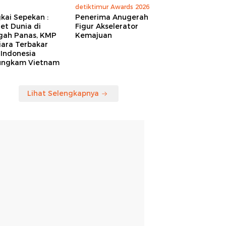
detiktimur Awards 2026
kai Sepekan :
Penerima Anugerah
et Dunia di
Figur Akselerator
gah Panas, KMP
Kemajuan
iara Terbakar
 Indonesia
ungkam Vietnam
Lihat Selengkapnya