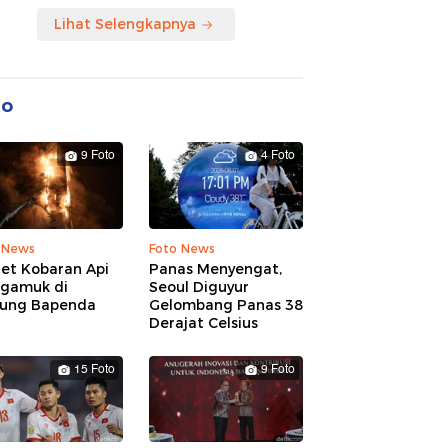
Lihat Selengkapnya
to
9 Foto
4 Foto
 News
Foto News
ret Kobaran Api
Panas Menyengat,
gamuk di
Seoul Diguyur
ung Bapenda
Gelombang Panas 38
Derajat Celsius
15 Foto
9 Foto