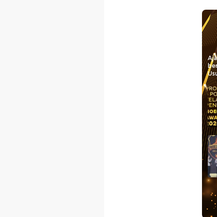
Aj
be
Usu