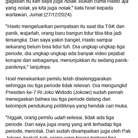
gagasan itu kan saya juga
nolak
. Bukan cuma Hasto
aja
yang
nolak
, ya kita juga
nolak
," kata Noel kepada
wartawan, Jumat (27/12/2024).
"Hasto mengeluarkan pernyataan itu saat dia TSK dan
panik, wajarlah, orang baru bangun tidur tiba-tiba jadi
tersangka. Dan saya yakin banget, Hasto sampai
sekarang belum bisa tidur tuh. Dia ungkap-ungkap tiga
periode, dia ungkap-ungkap ada banyak video pejabat
korupsi dan sebagainya, menunjukkan itu sedang panik-
paniknya," lanjutnya.
Noel menekankan pemilu telah diselenggarakan
sehingga isu tiga periode tidak relevan. Dia mengungkit
Presiden ke-7 RI Joko Widodo (Jokowi) sudah pernah
menegaskan bahwa isu tiga periode datang dari
kelompok pendukung politiknya yang hendak cari muka.
"Nggak, orang pemilu
udah
selesai, tidak ada tiga
periode. Dan saya juga orang yang anti terhadap tiga
periode, menolak. Dan sudah disampaikan juga oleh Pak