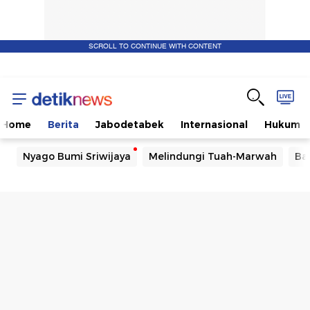
SCROLL TO CONTINUE WITH CONTENT
Home
Berita
Jabodetabek
Internasional
Hukum
Nyago Bumi Sriwijaya
Melindungi Tuah-Marwah
Ba