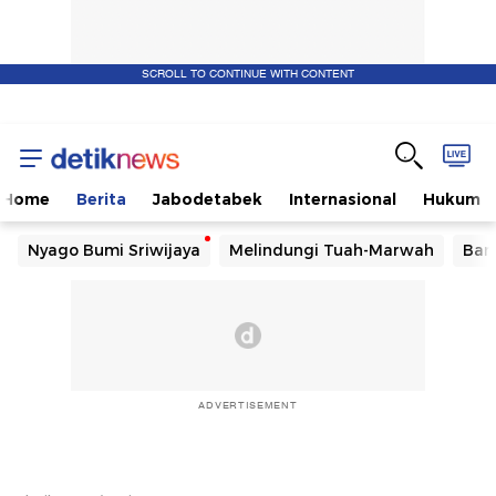
SCROLL TO CONTINUE WITH CONTENT
Home
Berita
Jabodetabek
Internasional
Hukum
Nyago Bumi Sriwijaya
Melindungi Tuah-Marwah
Ban
ADVERTISEMENT