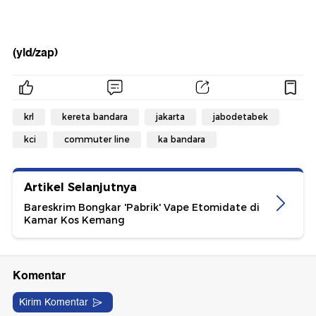
(yld/zap)
krl
kereta bandara
jakarta
jabodetabek
kci
commuter line
ka bandara
Artikel Selanjutnya
Bareskrim Bongkar 'Pabrik' Vape Etomidate di
Kamar Kos Kemang