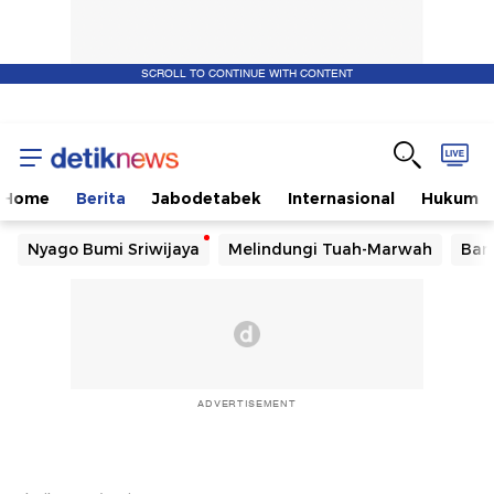
SCROLL TO CONTINUE WITH CONTENT
Home
Berita
Jabodetabek
Internasional
Hukum
Nyago Bumi Sriwijaya
Melindungi Tuah-Marwah
Ban
ADVERTISEMENT