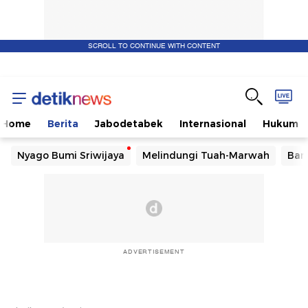
SCROLL TO CONTINUE WITH CONTENT
Home
Berita
Jabodetabek
Internasional
Hukum
Nyago Bumi Sriwijaya
Melindungi Tuah-Marwah
Ban
ADVERTISEMENT