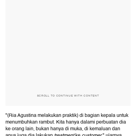
SCROLL TO CONTINUE WITH CONTENT
"(Ria Agustina melakukan praktik) di bagian kepala untuk
menumbuhkan rambut. Kita hanya dalami perbuatan dia
ke orang lain, bukan hanya di muka, di kemaluan dan
anus juga dia lakukan
treatment
ke
customer
," ujarnya.