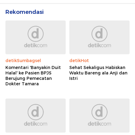
Facelift Ala Eks Finalis Puteri Indonesia Riau Bikin
Korban Cacat Permanen
Rekomendasi
detikSumbagsel
detikHot
Komentari 'Banyakin Duit
Sehat Sekaligus Habiskan
Halal' ke Pasien BPJS
Waktu Bareng ala Anji dan
Berujung Pemecatan
Istri
Dokter Tamara