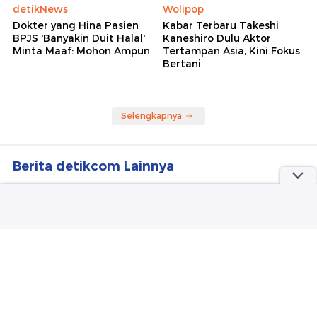
detikNews
Wolipop
Dokter yang Hina Pasien
Kabar Terbaru Takeshi
BPJS 'Banyakin Duit Halal'
Kaneshiro Dulu Aktor
Minta Maaf: Mohon Ampun
Tertampan Asia, Kini Fokus
Bertani
Selengkapnya
Berita detikcom Lainnya
Pilot Malaysia Airlines Terseret
Kasus Narkoba di Soetta, MAG
Perketat Pengawasan
detikTravel