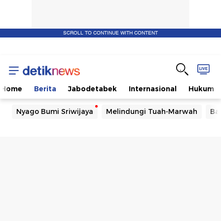
SCROLL TO CONTINUE WITH CONTENT
Home
Berita
Jabodetabek
Internasional
Hukum
Nyago Bumi Sriwijaya
Melindungi Tuah-Marwah
Ba