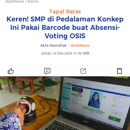
detikNews
Berita
Tapal Batas
Keren! SMP di Pedalaman Konkep
Ini Pakai Barcode buat Absensi-
Voting OSIS
Akfa Nasrulhak -
detikNews
Jumat, 13 Des 2024 11:30 WIB