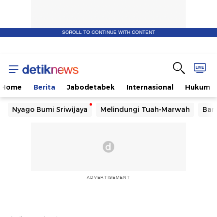
SCROLL TO CONTINUE WITH CONTENT
Home
Berita
Jabodetabek
Internasional
Hukum
Nyago Bumi Sriwijaya
Melindungi Tuah-Marwah
Ban
ADVERTISEMENT