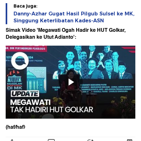
Baca juga:
Danny-Azhar Gugat Hasil Pilgub Sulsel ke MK,
Singgung Keterlibatan Kades-ASN
Simak Video 'Megawati Ogah Hadir ke HUT Golkar,
Delegasikan ke Utut Adianto':
(haf/haf)