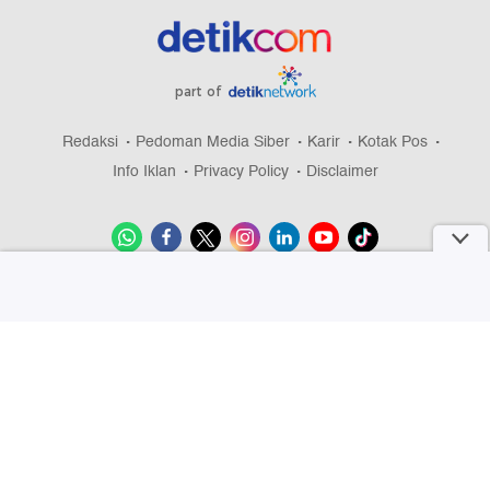
part of
Redaksi
Pedoman Media Siber
Karir
Kotak Pos
Info Iklan
Privacy Policy
Disclaimer
Download aplikasi detikcom
Copyright @ 2026 detikcom, All right reserved