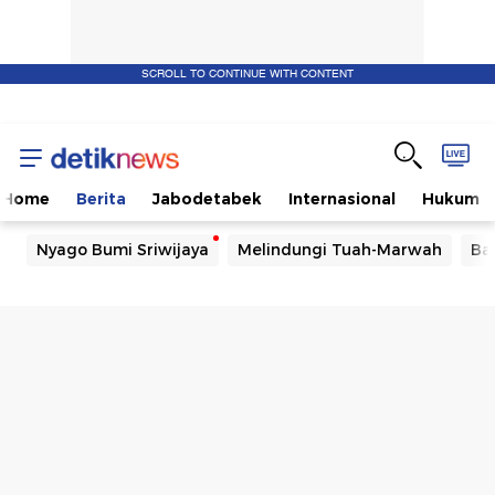
SCROLL TO CONTINUE WITH CONTENT
Home
Berita
Jabodetabek
Internasional
Hukum
Nyago Bumi Sriwijaya
Melindungi Tuah-Marwah
Ba