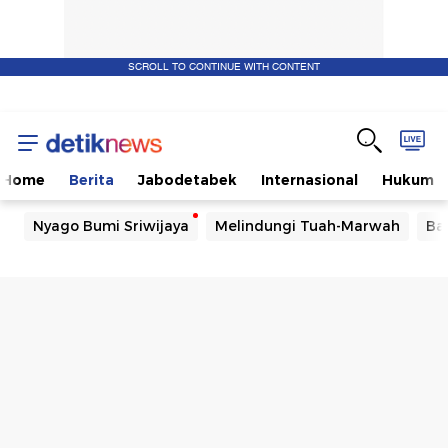
SCROLL TO CONTINUE WITH CONTENT
Home
Berita
Jabodetabek
Internasional
Hukum
Nyago Bumi Sriwijaya
Melindungi Tuah-Marwah
Ba