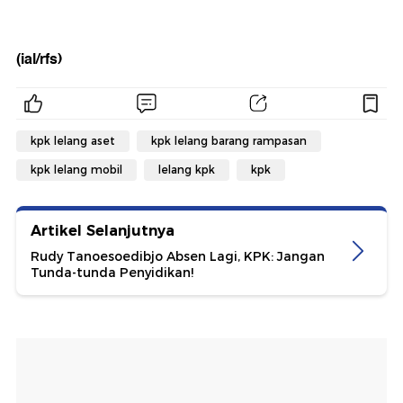
(ial/rfs)
kpk lelang aset
kpk lelang barang rampasan
kpk lelang mobil
lelang kpk
kpk
Artikel Selanjutnya
Rudy Tanoesoedibjo Absen Lagi, KPK: Jangan
Tunda-tunda Penyidikan!