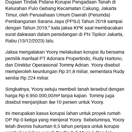
Dugaan Tindak Pidana Korupsi Pengadaan Tanah di
Kelurahan Pulo Gebang Kecamatan Cakung, Jakarta
Timur, oleh Perusahaan Umum Daerah (Perumda)
Pembangunan Sarana Jaya (PPSJ) Tahun 2018 sampai
dengan Tahun 2019," kata jaksa KPK saat membacakan
surat dakwaan dalam persidangan di PN Tipikor Jakarta,
Rabu (13/12/2023) lalu.
Jaksa mengatakan Yoory melakukan korupsi itu bersama
pemilik manfaat PT Adonara Propertindo, Rudy Hartono,
dan Direktur Operasional Tommy Adrian. Yoory disebut
memperoleh keuntungan Rp 31,8 miliar, sementara Rudy
senilai Rp 224 miliar.
Singkatnya, Yoory setuju membeli tanah tersebut dengan
harga Rp 6.950.000,00/m² tanpa kajian. Tommy juga
disebut menjanjikan
fee
10 persen untuk Yoory.
Ini merupakan kasus korupsi lahan untuk proyek rumah
DP Rp 0 ketiga yang menjerat Yoory. Sebelumnya, Yoory
telah divonis hukuman 6,5 tahun penjara untuk korupsi