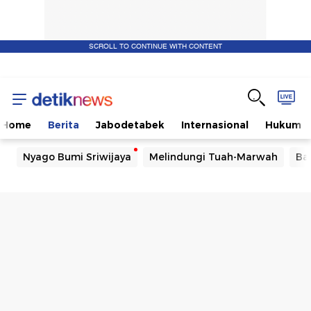
SCROLL TO CONTINUE WITH CONTENT
Home
Berita
Jabodetabek
Internasional
Hukum
Nyago Bumi Sriwijaya
Melindungi Tuah-Marwah
Ba