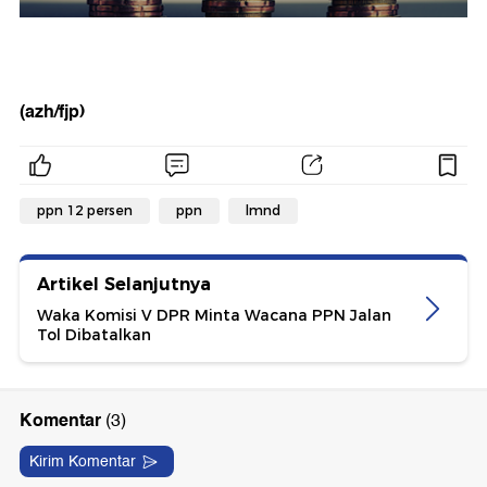
(azh/fjp)
ppn 12 persen
ppn
lmnd
Artikel Selanjutnya
Waka Komisi V DPR Minta Wacana PPN Jalan
Tol Dibatalkan