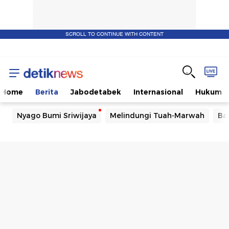
SCROLL TO CONTINUE WITH CONTENT
Home
Berita
Jabodetabek
Internasional
Hukum
Nyago Bumi Sriwijaya
Melindungi Tuah-Marwah
Ba