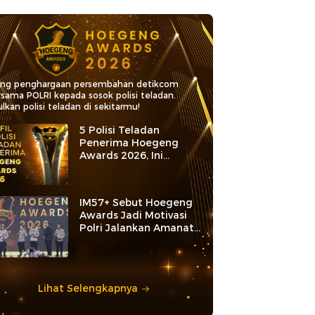
ang penghargaan persembahan detikcom
rsama POLRI kepada sosok polisi teladan.
lkan polisi teladan di sekitarmu!
5 Polisi Teladan
Penerima Hoegeng
Awards 2026, Ini
Kategori dan Kiprahnya
IM57+ Sebut Hoegeng
Awards Jadi Motivasi
Polri Jalankan Amanat
Konstitusi
Lihat Selengkapnya