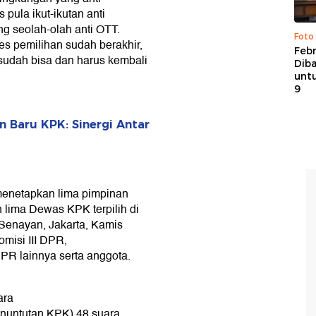
pula ikut-ikutan anti
g seolah-olah anti OTT.
Foto
es pemilihan sudah berakhir,
Febr
udah bisa dan harus kembali
Dib
untu
9
 Baru KPK: Sinergi Antar
 menetapkan lima pimpinan
 lima Dewas KPK terpilih di
Senayan, Jakarta, Kamis
omisi III DPR,
PR lainnya serta anggota.
ara
enuntutan KPK) 48 suara