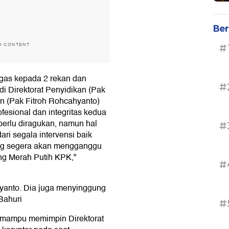
Ber
H CONTENT
#
gas kepada 2 rekan dan
#
i Direktorat Penyidikan (Pak
an (Pak Fitroh Rohcahyanto)
fesional dan integritas kedua
 perlu diragukan, namun hal
#
dari segala intervensi baik
yang segera akan mengganggu
ng Merah Putih KPK,"
#
iyanto. Dia juga menyinggung
Bahuri
#
i mampu memimpin Direktorat