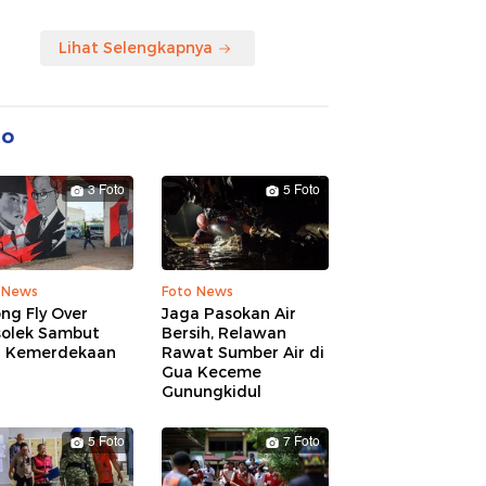
Lihat Selengkapnya
to
3 Foto
5 Foto
 News
Foto News
ng Fly Over
Jaga Pasokan Air
solek Sambut
Bersih, Relawan
 Kemerdekaan
Rawat Sumber Air di
Gua Keceme
Gunungkidul
5 Foto
7 Foto