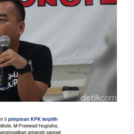
pimpinan KPK terpilih
an 5
stitute, M Praswad Nugraha,
engingatkan amanah sangat