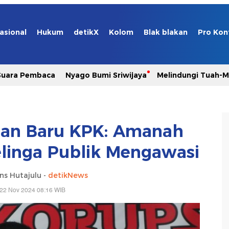
asional
Hukum
detikX
Kolom
Blak blakan
Pro Kon
Suara Pembaca
Nyago Bumi Sriwijaya
Melindungi Tuah-
nan Baru KPK: Amanah
elinga Publik Mengawasi
ns Hutajulu -
detikNews
 22 Nov 2024 08:16 WIB