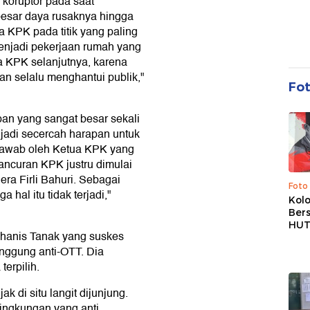
 koruptor pada saat
besar daya rusaknya hingga
KPK pada titik yang paling
menjadi pekerjaan rumah yang
a KPK selanjutnya, karena
an selalu menghantui publik,"
Fo
pan yang sangat besar sekali
jadi secercah harapan untuk
 jawab oleh Ketua KPK yang
ancuran KPK justru dimulai
 era Firli Bahuri. Sebagai
Foto
hal itu tidak terjadi,"
Kolo
Ber
HUT
ohanis Tanak yang suskes
nggung anti-OTT. Dia
terpilih.
k di situ langit dijunjung.
ingkungan yang anti