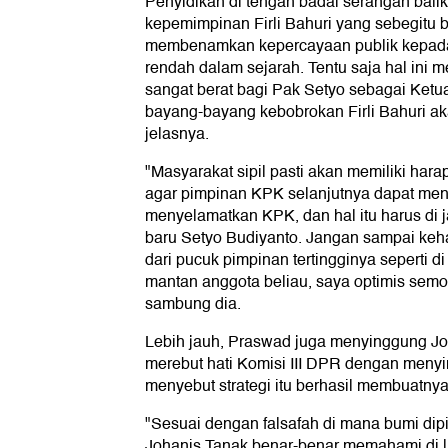
Penyidikan di tengah badai serangan balik
kepemimpinan Firli Bahuri yang sebegitu 
membenamkan kepercayaan publik kepada 
rendah dalam sejarah. Tentu saja hal ini 
sangat berat bagi Pak Setyo sebagai Ketu
bayang-bayang kebobrokan Firli Bahuri ak
jelasnya.
"Masyarakat sipil pasti akan memiliki hara
agar pimpinan KPK selanjutnya dapat men
menyelamatkan KPK, dan hal itu harus di
baru Setyo Budiyanto. Jangan sampai keh
dari pucuk pimpinan tertingginya seperti di
mantan anggota beliau, saya optimis semoga 
sambung dia.
Lebih jauh, Praswad juga menyinggung J
merebut hati Komisi III DPR dengan menyi
menyebut strategi itu berhasil membuatnya 
"Sesuai dengan falsafah di mana bumi dipija
Johanis Tanak benar-benar memahami di l