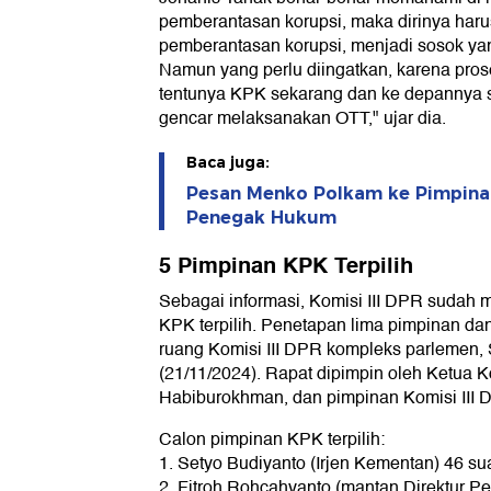
pemberantasan korupsi, maka dirinya harus 
pemberantasan korupsi, menjadi sosok yan
Namun yang perlu diingatkan, karena pros
tentunya KPK sekarang dan ke depannya s
gencar melaksanakan OTT," ujar dia.
Baca juga:
Pesan Menko Polkam ke Pimpinan
Penegak Hukum
5 Pimpinan KPK Terpilih
Sebagai informasi, Komisi III DPR sudah
KPK terpilih. Penetapan lima pimpinan dan
ruang Komisi III DPR kompleks parlemen, 
(21/11/2024). Rapat dipimpin oleh Ketua K
Habiburokhman, dan pimpinan Komisi III D
Calon pimpinan KPK terpilih:
1. Setyo Budiyanto (Irjen Kementan) 46 su
2. Fitroh Rohcahyanto (mantan Direktur P