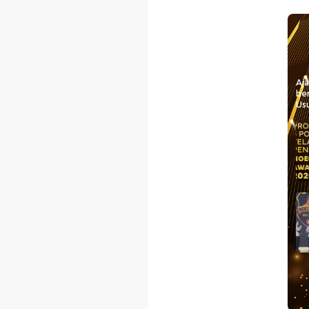
Aj
be
Usu