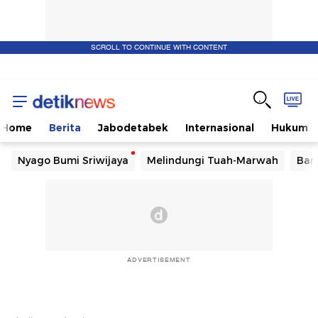
SCROLL TO CONTINUE WITH CONTENT
Home
Berita
Jabodetabek
Internasional
Hukum
Nyago Bumi Sriwijaya
Melindungi Tuah-Marwah
Ban
ADVERTISEMENT