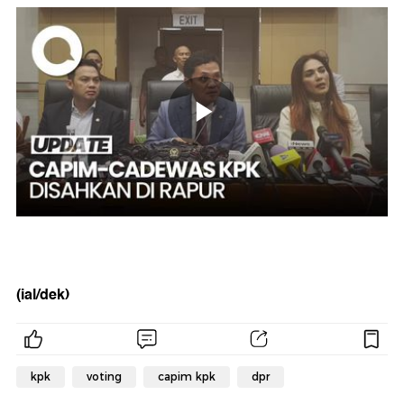
(ial/dek)
kpk
voting
capim kpk
dpr