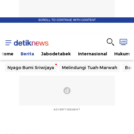
SCROLL TO CONTINUE WITH CONTENT
Home
Berita
Jabodetabek
Internasional
Hukum
Nyago Bumi Sriwijaya
Melindungi Tuah-Marwah
Ban
ADVERTISEMENT