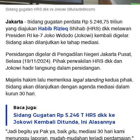
Sidang gugatan HRS dkk vs Jokowi (Mulia/detikcom)
Jakarta
-
Sidang gugatan perdata Rp 5.246,75 triliun
Habib Rizieq
yang diajukan
Shihab (HRS) dkk melawan
Presiden RI ke-7 Joko Widodo (Jokowi) kembali digelar.
Sidang akan dilanjutkan ke tahap mediasi.
Persidangan digelar di Pengadilan Negeri Jakarta Pusat,
Selasa (19/11/2024). Pihak perwakilan HRS dkk dan
Jokowi hadir langsung dalam persidangan.
Majelis hakim lalu memeriksa
legal standing
kedua pihak.
Sidang akan dilanjutkan dengan agenda mediasi dalam
kurun 30 hari.
Baca juga:
Sidang Gugatan Rp 5.246 T HRS dkk ke
Jokowi Kembali Ditunda, Ini Alasannya
"Jadi begitu ya Pak ya, baik
gitu,
mediasi 30 hari kami
menunggu laporan, mudah-mudahan terjadi perdamaian,"