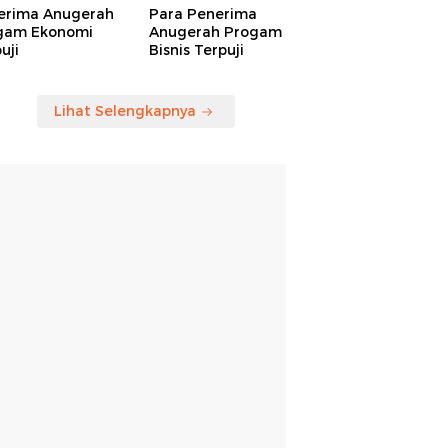
erima Anugerah
Para Penerima
gam Ekonomi
Anugerah Progam
uji
Bisnis Terpuji
Lihat Selengkapnya