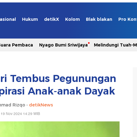
asional
Hukum
detikX
Kolom
Blak blakan
Pro Kon
Suara Pembaca
Nyago Bumi Sriwijaya
Melindungi Tuah-
Riri Tembus Pegunungan
pirasi Anak-anak Dayak
hmad Rizqo -
detikNews
 19 Nov 2024 14:29 WIB