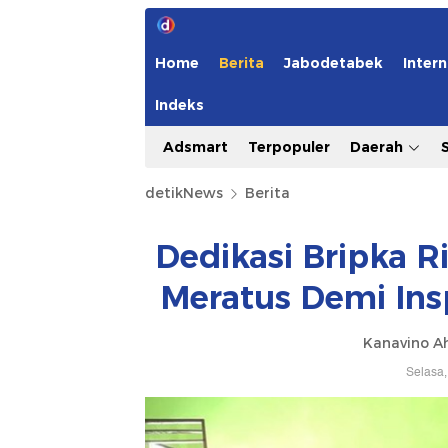
Home
Berita
Jabodetabek
Intern
Indeks
Adsmart
Terpopuler
Daerah
detikNews
Berita
Dedikasi Bripka 
Meratus Demi Ins
Kanavino A
Selasa,