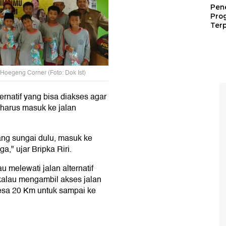
Pen
Pro
Terp
 Hoegeng Corner (Foto: Dok Ist)
ternatif yang bisa diakses agar
 harus masuk ke jalan
ng sungai dulu, masuk ke
," ujar Bripka Riri.
 melewati jalan alternatif
 kalau mengambil akses jalan
 desa 20 Km untuk sampai ke