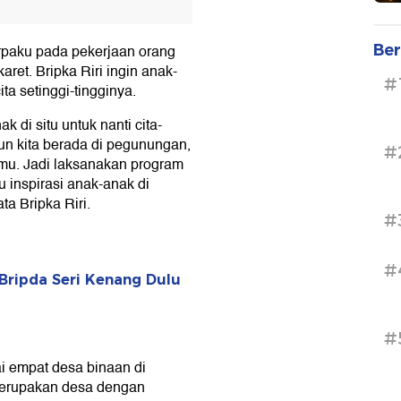
Ber
erpaku pada pekerjaan orang
ret. Bripka Riri ingin anak-
#
ta setinggi-tingginya.
 di situ untuk nanti cita-
un kita berada di pegunungan,
#
lmu. Jadi laksanakan program
 inspirasi anak-anak di
a Bripka Riri.
#
#
Bripda Seri Kenang Dulu
#
i empat desa binaan di
merupakan desa dengan