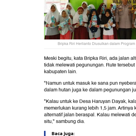
Bripka Riri Herlianto Diusulkan dalam Program
Meski begitu, kata Bripka Riri, ada jalan al
tidak melewati pegunungan. Rute tersebut
kabupaten lain.
"Namun untuk masuk ke sana pun nyebera
dalam hutan juga ke dalam pegunungan juga
"Kalau untuk ke Desa Haruyan Dayak, kalau
memerlukan kurang lebih 1,5 jam. Artinya
alternatif jalan beraspal. Kalau melewati
situ," sambung dia.
Baca juga: