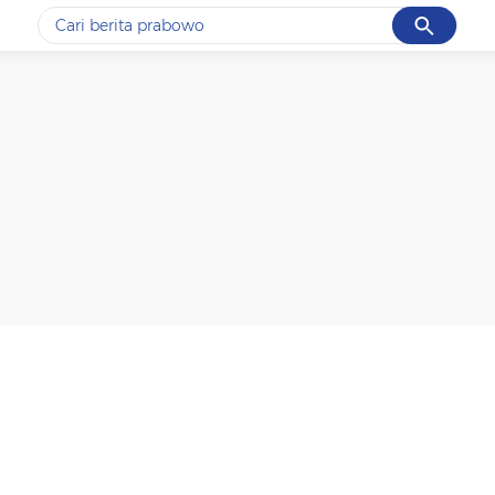
Cancel
Yang sedang ramai dicari
#1
data live draw sgp
#2
piala presiden 2026
#3
prabowo
#4
iran
#5
gempa hari ini
Promoted
Terakhir yang dicari
Loading...