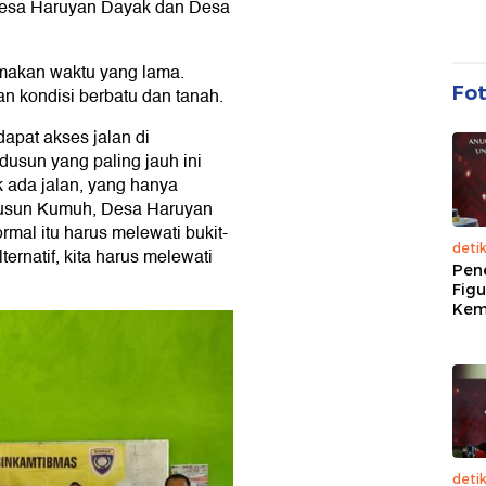
 Desa Haruyan Dayak dan Desa
emakan waktu yang lama.
Fo
n kondisi berbatu dan tanah.
dapat akses jalan di
dusun yang paling jauh ini
 ada jalan, yang hanya
Dusun Kumuh, Desa Haruyan
mal itu harus melewati bukit-
deti
ernatif, kita harus melewati
Pen
Figu
Kem
deti