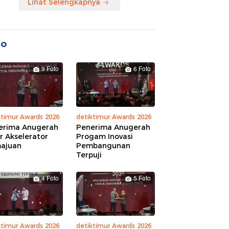
Lihat Selengkapnya
to
9 Foto
6 Foto
ktimur Awards 2026
detiktimur Awards 2026
erima Anugerah
Penerima Anugerah
r Akselerator
Progam Inovasi
ajuan
Pembangunan
Terpuji
4 Foto
5 Foto
ktimur Awards 2026
detiktimur Awards 2026