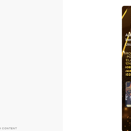
Aj
be
Usu
H CONTENT