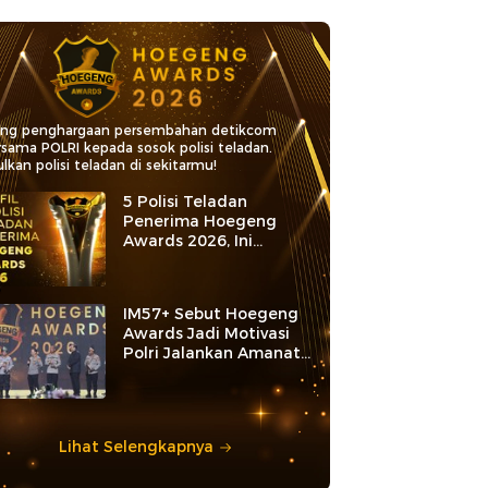
ang penghargaan persembahan detikcom
rsama POLRI kepada sosok polisi teladan.
lkan polisi teladan di sekitarmu!
5 Polisi Teladan
Penerima Hoegeng
Awards 2026, Ini
Kategori dan Kiprahnya
IM57+ Sebut Hoegeng
Awards Jadi Motivasi
Polri Jalankan Amanat
Konstitusi
Lihat Selengkapnya