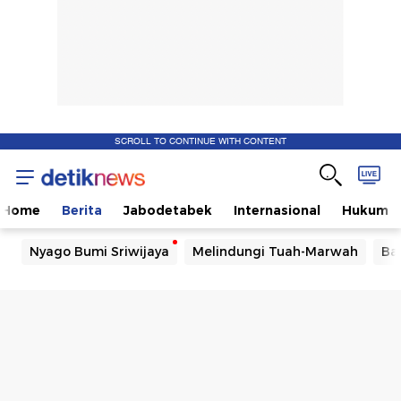
SCROLL TO CONTINUE WITH CONTENT
Home
Berita
Jabodetabek
Internasional
Hukum
Nyago Bumi Sriwijaya
Melindungi Tuah-Marwah
Ba