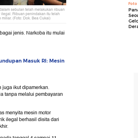
Foto
dalam sebulan telah melakukan ribuan
Pan
legal. Ribuan penindakan itu telah
Seou
miliar. (Foto: Dok. Bea Cukai)
Gel
Dera
rbagai jenis. Narkoba itu mulai
undupan Masuk RI: Mesin
 juga ikut dipamerkan.
ia tanpa melalui pembayaran
as menyita mesin motor
rik ilegal berhasil disita dari
hir.