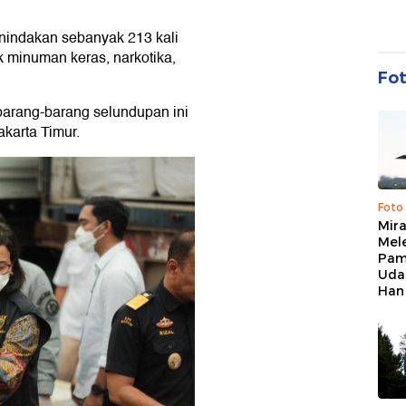
nindakan sebanyak 213 kali
k minuman keras, narkotika,
Fo
 barang-barang selundupan ini
karta Timur.
Foto
Mir
Mel
Pam
Uda
Han