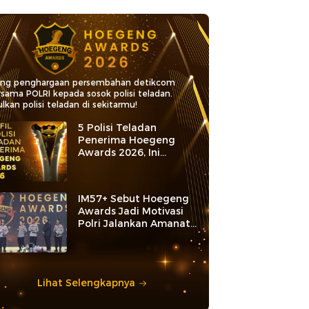
ang penghargaan persembahan detikcom
rsama POLRI kepada sosok polisi teladan.
lkan polisi teladan di sekitarmu!
5 Polisi Teladan
Penerima Hoegeng
Awards 2026, Ini
Kategori dan Kiprahnya
IM57+ Sebut Hoegeng
Awards Jadi Motivasi
Polri Jalankan Amanat
Konstitusi
Lihat Selengkapnya