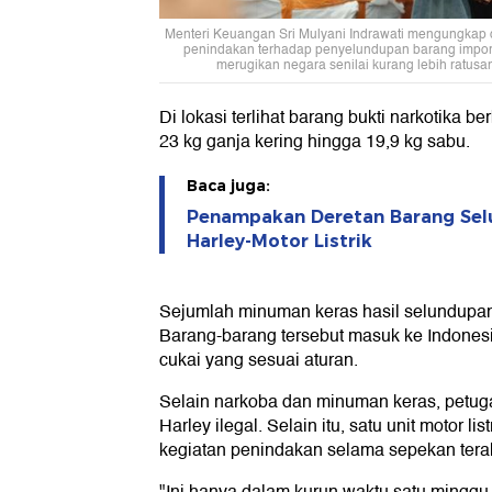
Menteri Keuangan Sri Mulyani Indrawati mengungkap 
penindakan terhadap penyelundupan barang impor i
merugikan negara senilai kurang lebih ratusan 
Di lokasi terlihat barang bukti narkotika be
23 kg ganja kering hingga 19,9 kg sabu.
Baca juga:
Penampakan Deretan Barang Sel
Harley-Motor Listrik
Sejumlah minuman keras hasil selundupan
Barang-barang tersebut masuk ke Indones
cukai yang sesuai aturan.
Selain narkoba dan minuman keras, petug
Harley ilegal. Selain itu, satu unit motor list
kegiatan penindakan selama sepekan terak