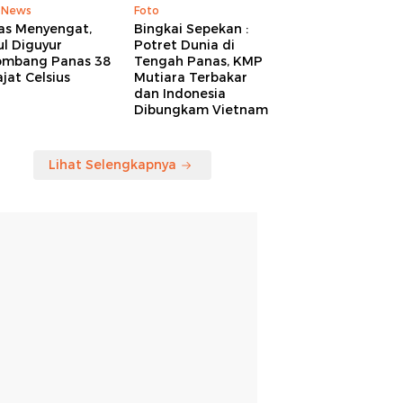
 News
Foto
as Menyengat,
Bingkai Sepekan :
l Diguyur
Potret Dunia di
ombang Panas 38
Tengah Panas, KMP
jat Celsius
Mutiara Terbakar
dan Indonesia
Dibungkam Vietnam
Lihat Selengkapnya