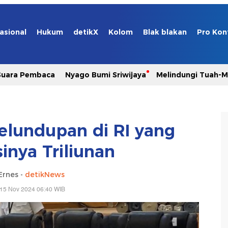
asional
Hukum
detikX
Kolom
Blak blakan
Pro Kon
Suara Pembaca
Nyago Bumi Sriwijaya
Melindungi Tuah-
yelundupan di RI yang
inya Triliunan
Ernes -
detikNews
 15 Nov 2024 06:40 WIB