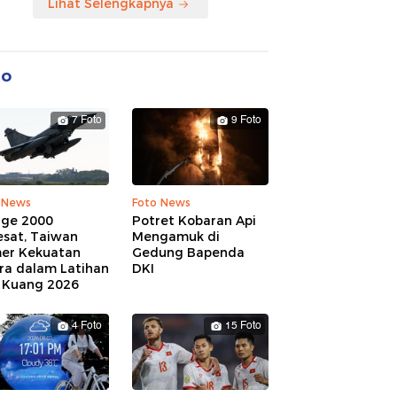
Lihat Selengkapnya
to
7 Foto
9 Foto
 News
Foto News
age 2000
Potret Kobaran Api
esat, Taiwan
Mengamuk di
er Kekuatan
Gedung Bapenda
ra dalam Latihan
DKI
 Kuang 2026
4 Foto
15 Foto