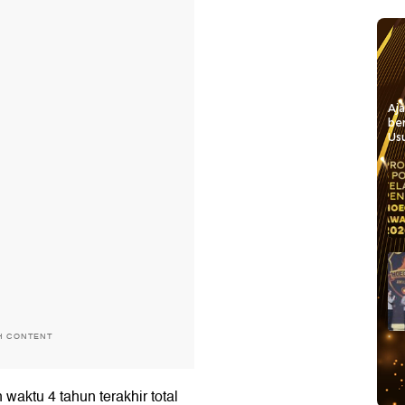
Aj
be
Usu
H CONTENT
waktu 4 tahun terakhir total