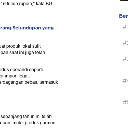
 triliun rupiah," kata BG.
Ber
#
arang Selundupan yang
#
 produk lokal sulit
n saat ini juga telah
#
dus operandi seperti
 impor ilegal,
#
perdagangan bebas, termasuk
#
epanjang tahun ini telah
upan, mulai produk garmen