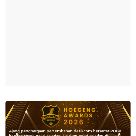
Ajang penghargaan persembahan detikcom bersama POLRI
kepada sosok polisi teladan. Usulkan polisi teladan di