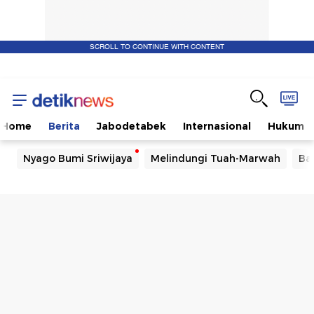
SCROLL TO CONTINUE WITH CONTENT
Home
Berita
Jabodetabek
Internasional
Hukum
Nyago Bumi Sriwijaya
Melindungi Tuah-Marwah
Ba