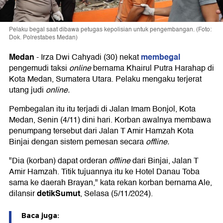
Pelaku begal saat dibawa petugas kepolisian untuk pengembangan. (Foto:
Dok. Polrestabes Medan)
Medan
membegal
-
Irza Dwi Cahyadi (30) nekat
pengemudi taksi
online
bernama Khairul Putra Harahap di
Kota Medan, Sumatera Utara. Pelaku mengaku terjerat
utang judi
online.
Pembegalan itu itu terjadi di Jalan Imam Bonjol, Kota
Medan, Senin (4/11) dini hari. Korban awalnya membawa
penumpang tersebut dari Jalan T Amir Hamzah Kota
Binjai dengan sistem pemesan secara
offline.
"Dia (korban) dapat orderan
offline
dari Binjai, Jalan T
Amir Hamzah. Titik tujuannya itu ke Hotel Danau Toba
sama ke daerah Brayan," kata rekan korban bernama Ale,
detikSumut
dilansir
, Selasa (5/11/2024).
Baca juga: