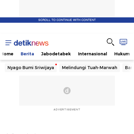
SCROLL TO CONTINUE WITH CONTENT
Home
Berita
Jabodetabek
Internasional
Hukum
Nyago Bumi Sriwijaya
Melindungi Tuah-Marwah
Ban
ADVERTISEMENT