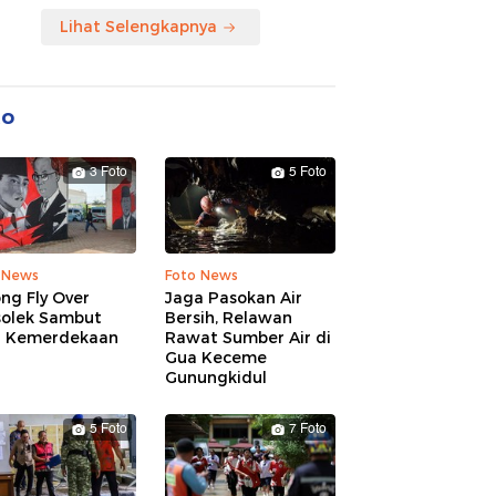
Lihat Selengkapnya
to
3 Foto
5 Foto
 News
Foto News
ng Fly Over
Jaga Pasokan Air
solek Sambut
Bersih, Relawan
 Kemerdekaan
Rawat Sumber Air di
Gua Keceme
Gunungkidul
5 Foto
7 Foto