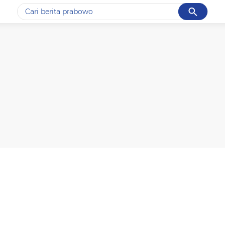
Cancel
Yang sedang ramai dicari
#1
data live draw sgp
#2
piala presiden 2026
#3
prabowo
#4
iran
#5
gempa hari ini
Promoted
Terakhir yang dicari
Loading...