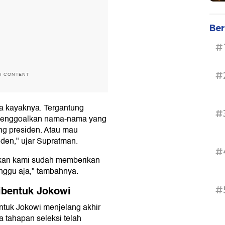
Ber
#
#
H CONTENT
ma kayaknya. Tergantung
#
 menggoalkan nama-nama yang
ng presiden. Atau mau
iden," ujar Supratman.
#
u kan kami sudah memberikan
unggu aja," tambahnya.
ibentuk Jokowi
#
tuk Jokowi menjelang akhir
 tahapan seleksi telah