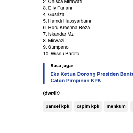
2. Chisca Mirawati
3. Elly Fariani
4. Gusrizal
5. Hamdi Hassyarbaini
6. Heru Kreshna Reza
7. Iskandar Mz
8. Mirwazi
9. Sumpeno
10. Wisnu Baroto
Baca juga:
Eks Ketua Dorong Presiden Bentu
Calon Pimpinan KPK
(dwr/lir)
pansel kpk
capim kpk
menkum