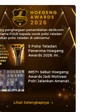
ang penghargaan persembahan detikcom
rsama POLRI kepada sosok polisi teladan.
lkan polisi teladan di sekitarmu!
5 Polisi Teladan
Penerima Hoegeng
Awards 2026, Ini
Kategori dan Kiprahnya
IM57+ Sebut Hoegeng
Awards Jadi Motivasi
Polri Jalankan Amanat
Konstitusi
Lihat Selengkapnya