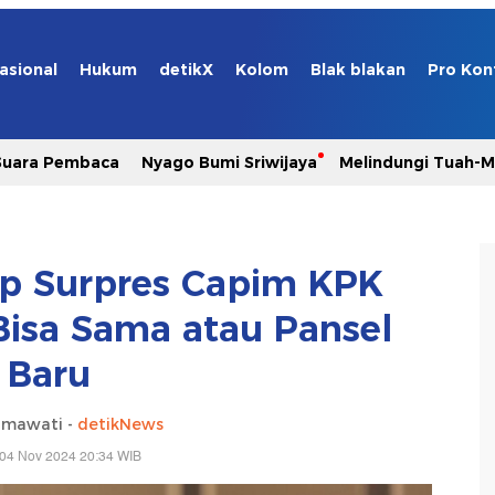
asional
Hukum
detikX
Kolom
Blak blakan
Pro Kon
Suara Pembaca
Nyago Bumi Sriwijaya
Melindungi Tuah-
 Surpres Capim KPK
 Bisa Sama atau Pansel
Baru
hmawati -
detikNews
 04 Nov 2024 20:34 WIB