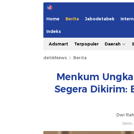
Home
Berita
Jabodetabek
Intern
Indeks
Adsmart
Terpopuler
Daerah
detikNews
Berita
Menkum Ungkap
Segera Dikirim:
Dwi Ra
Senin,