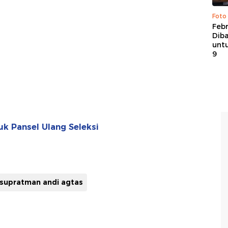
Foto
Febr
Dib
untu
9
k Pansel Ulang Seleksi
supratman andi agtas