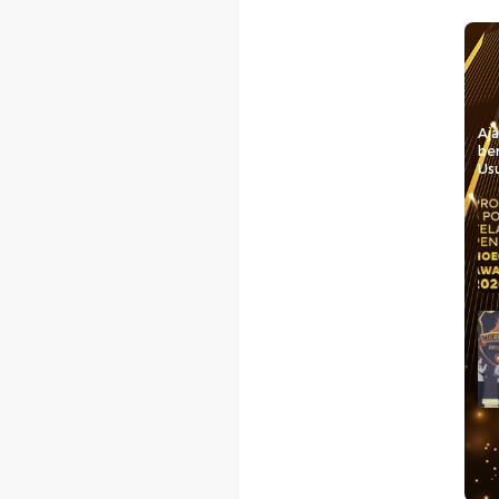
Aj
be
Usu