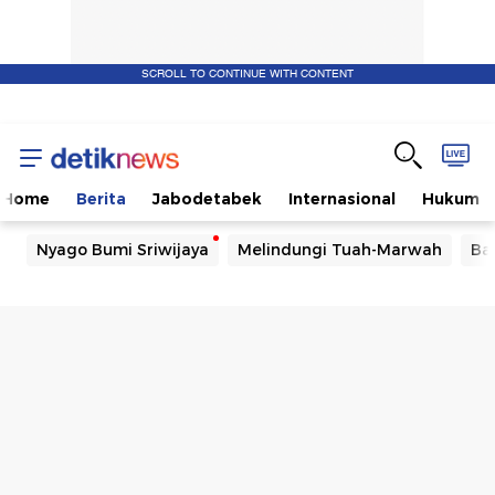
SCROLL TO CONTINUE WITH CONTENT
Home
Berita
Jabodetabek
Internasional
Hukum
Nyago Bumi Sriwijaya
Melindungi Tuah-Marwah
Ba