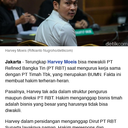
Harvey Moeis (Rifkianto Nugroho/detikcom)
Jakarta
Harvey Moeis
-
Terungkap
bisa mewakili PT
Refined Bangka Tin (PT RBT) saat mengurus kerja sama
dengan PT Timah Tbk, yang merupakan BUMN. Fakta ini
membuat hakim terheran-heran.
Pasalnya, Harvey tak ada dalam struktur pengurus
maupun direksi PT RBT. Hakim menganggap bisnis timah
adalah bisnis yang besar yang harusnya tidak bisa
diwakili.
Harvey dalam persidangan menganggap Dirut PT RBT
Suparta layaknya paman. Hakim merespons dan