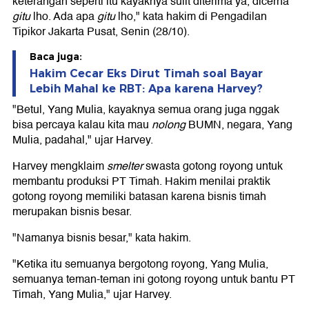
keterangan seperti itu kayaknya sulit diterima ya, dicerna
gitu
lho. Ada apa
gitu
lho," kata hakim di Pengadilan
Tipikor Jakarta Pusat, Senin (28/10).
Baca juga:
Hakim Cecar Eks Dirut Timah soal Bayar
Lebih Mahal ke RBT: Apa karena Harvey?
"Betul, Yang Mulia, kayaknya semua orang juga nggak
bisa percaya kalau kita mau
nolong
BUMN, negara, Yang
Mulia, padahal," ujar Harvey.
Harvey mengklaim
smelter
swasta gotong royong untuk
membantu produksi PT Timah. Hakim menilai praktik
gotong royong memiliki batasan karena bisnis timah
merupakan bisnis besar.
"Namanya bisnis besar," kata hakim.
"Ketika itu semuanya bergotong royong, Yang Mulia,
semuanya teman-teman ini gotong royong untuk bantu PT
Timah, Yang Mulia," ujar Harvey.