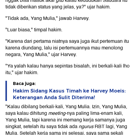
nggak bisa masuk akal
gitu
kalau kedudukan Saudara itu
tidak diberikan status yang jelas, ya?" ujar hakim.
"Tidak ada, Yang Mulia," jawab Harvey.
"Luar biasa," timpal hakim.
"Karena dari pertama niatnya saya juga ikut pertemuan itu
karena diundang, lalu isi pertemuannya mau menolong
negara, Yang Mulia," ujar Harvey.
"Ya yalah kalau hanya sepintas bisalah, ini berkali-kali lho
itu," ujar hakim.
Baca juga:
Hakim Sidang Kasus Timah ke Harvey Moeis:
Keterangan Anda Sulit Diterima!
"Kalau dibilang berkali-kali, Yang Mulia. Izin, Yang Mulia,
saya kalau dihitung
meeting
-nya paling lima-enam kali,
Yang Mulia, tapi karena ini memang kerja samanya juga
singkat, setelah itu saya tidak ada
ngurus
RBT lagi, Yang
Mulia. Setelah kerja sama ini selesai, saya sama sekali