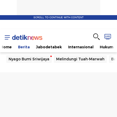
SCROLL TO CONTINUE WITH CONTENT
Home
Berita
Jabodetabek
Internasional
Hukum
Nyago Bumi Sriwijaya
Melindungi Tuah-Marwah
Ba