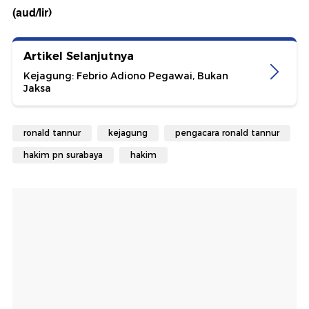
(aud/lir)
Artikel Selanjutnya
Kejagung: Febrio Adiono Pegawai, Bukan
Jaksa
ronald tannur
kejagung
pengacara ronald tannur
hakim pn surabaya
hakim