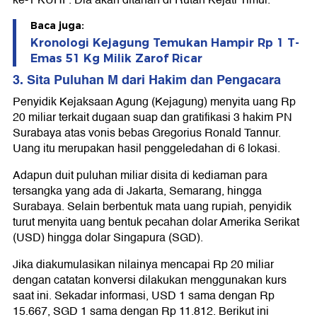
ke-1 KUHP. Dia akan ditahan di Rutan Kejati Timur.
Baca juga:
Kronologi Kejagung Temukan Hampir Rp 1 T-
Emas 51 Kg Milik Zarof Ricar
3. Sita Puluhan M dari Hakim dan Pengacara
Penyidik Kejaksaan Agung (Kejagung) menyita uang Rp
20 miliar terkait dugaan suap dan gratifikasi 3 hakim PN
Surabaya atas vonis bebas Gregorius Ronald Tannur.
Uang itu merupakan hasil penggeledahan di 6 lokasi.
Adapun duit puluhan miliar disita di kediaman para
tersangka yang ada di Jakarta, Semarang, hingga
Surabaya. Selain berbentuk mata uang rupiah, penyidik
turut menyita uang bentuk pecahan dolar Amerika Serikat
(USD) hingga dolar Singapura (SGD).
Jika diakumulasikan nilainya mencapai Rp 20 miliar
dengan catatan konversi dilakukan menggunakan kurs
saat ini. Sekadar informasi, USD 1 sama dengan Rp
15.667, SGD 1 sama dengan Rp 11.812. Berikut ini