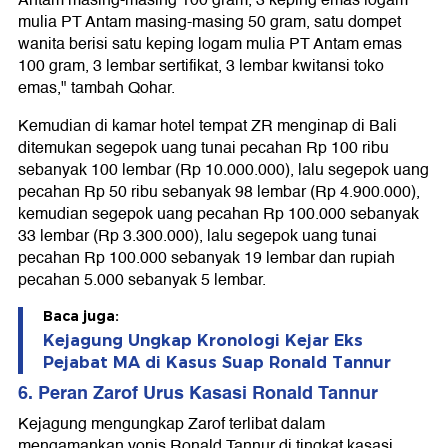
Antam masing-masing 100 gram, 3 keping emas logam
mulia PT Antam masing-masing 50 gram, satu dompet
wanita berisi satu keping logam mulia PT Antam emas
100 gram, 3 lembar sertifikat, 3 lembar kwitansi toko
emas," tambah Qohar.
Kemudian di kamar hotel tempat ZR menginap di Bali
ditemukan segepok uang tunai pecahan Rp 100 ribu
sebanyak 100 lembar (Rp 10.000.000), lalu segepok uang
pecahan Rp 50 ribu sebanyak 98 lembar (Rp 4.900.000),
kemudian segepok uang pecahan Rp 100.000 sebanyak
33 lembar (Rp 3.300.000), lalu segepok uang tunai
pecahan Rp 100.000 sebanyak 19 lembar dan rupiah
pecahan 5.000 sebanyak 5 lembar.
Baca juga:
Kejagung Ungkap Kronologi Kejar Eks
Pejabat MA di Kasus Suap Ronald Tannur
6. Peran Zarof Urus Kasasi Ronald Tannur
Kejagung mengungkap Zarof terlibat dalam
mengamankan vonis Ronald Tannur di tingkat kasasi.