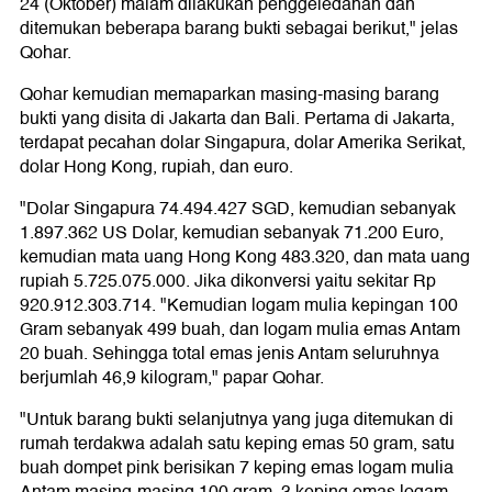
24 (Oktober) malam dilakukan penggeledahan dan
ditemukan beberapa barang bukti sebagai berikut," jelas
Qohar.
Qohar kemudian memaparkan masing-masing barang
bukti yang disita di Jakarta dan Bali. Pertama di Jakarta,
terdapat pecahan dolar Singapura, dolar Amerika Serikat,
dolar Hong Kong, rupiah, dan euro.
"Dolar Singapura 74.494.427 SGD, kemudian sebanyak
1.897.362 US Dolar, kemudian sebanyak 71.200 Euro,
kemudian mata uang Hong Kong 483.320, dan mata uang
rupiah 5.725.075.000. Jika dikonversi yaitu sekitar Rp
920.912.303.714. "Kemudian logam mulia kepingan 100
Gram sebanyak 499 buah, dan logam mulia emas Antam
20 buah. Sehingga total emas jenis Antam seluruhnya
berjumlah 46,9 kilogram," papar Qohar.
"Untuk barang bukti selanjutnya yang juga ditemukan di
rumah terdakwa adalah satu keping emas 50 gram, satu
buah dompet pink berisikan 7 keping emas logam mulia