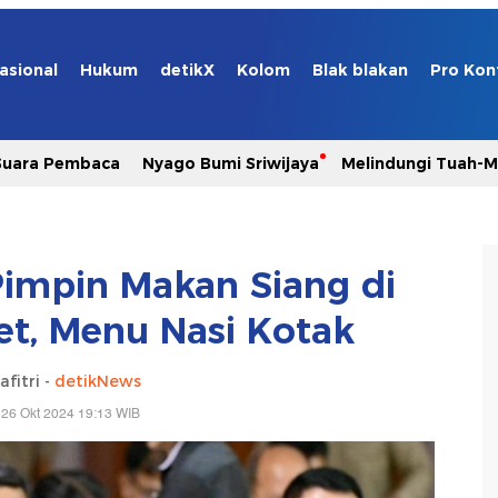
asional
Hukum
detikX
Kolom
Blak blakan
Pro Kon
Suara Pembaca
Nyago Bumi Sriwijaya
Melindungi Tuah-
impin Makan Siang di
et, Menu Nasi Kotak
afitri -
detikNews
 26 Okt 2024 19:13 WIB