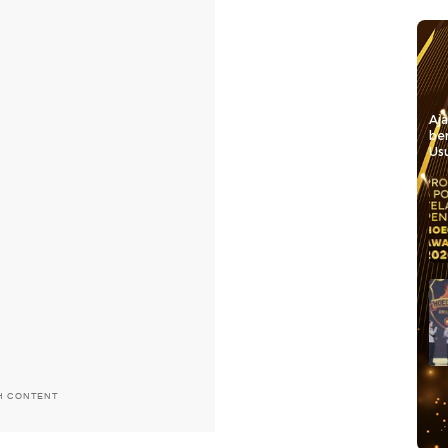
Aj
be
Usu
H CONTENT