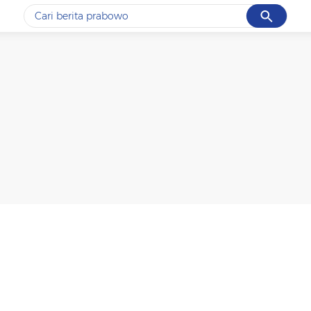
Cancel
Yang sedang ramai dicari
#1
ketik
#2
bromo
#3
streaming motogp
#4
prabowo
#5
data live draw sgp
Promoted
Terakhir yang dicari
Loading...