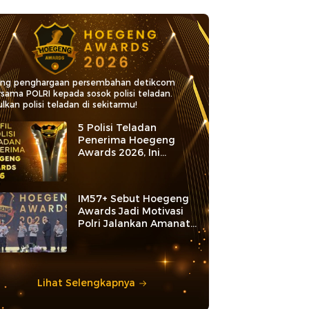
ang penghargaan persembahan detikcom
rsama POLRI kepada sosok polisi teladan.
lkan polisi teladan di sekitarmu!
5 Polisi Teladan
Penerima Hoegeng
Awards 2026, Ini
Kategori dan Kiprahnya
IM57+ Sebut Hoegeng
Awards Jadi Motivasi
Polri Jalankan Amanat
Konstitusi
Lihat Selengkapnya