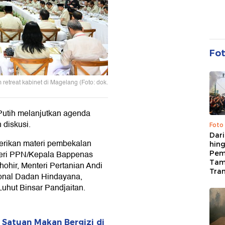
Fo
treat kabinet di Magelang (Foto: dok.
Putih melanjutkan agenda
 diskusi.
Foto
Dari
rikan materi pembekalan
hing
teri PPN/Kepala Bappenas
Pem
Tam
hir, Menteri Pertanian Andi
Tran
onal Dadan Hindayana,
hut Binsar Pandjaitan.
Satuan Makan Bergizi di