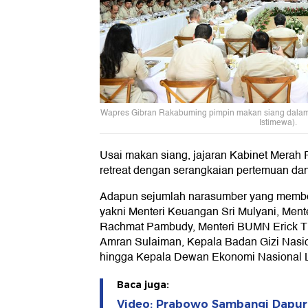
Wapres Gibran Rakabuming pimpin makan siang dalam re
Istimewa).
Usai makan siang, jajaran Kabinet Merah 
retreat dengan serangkaian pertemuan dan
Adapun sejumlah narasumber yang membe
yakni Menteri Keuangan Sri Mulyani, Men
Rachmat Pambudy, Menteri BUMN Erick Tho
Amran Sulaiman, Kepala Badan Gizi Nasi
hingga Kepala Dewan Ekonomi Nasional Lu
Baca juga:
Video: Prabowo Sambangi Dapur 