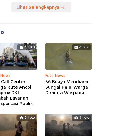
Lihat Selengkapnya
to
5 Foto
3 Foto
 News
Foto News
 Call Center
36 Buaya Mendiami
ga Rute Ancol,
Sungai Palu, Warga
prov DKI
Diminta Waspada
bah Layanan
sportasi Publik
5 Foto
3 Foto