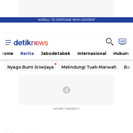
SCROLL TO CONTINUE WITH CONTENT
Home
Berita
Jabodetabek
Internasional
Hukum
Nyago Bumi Sriwijaya
Melindungi Tuah-Marwah
Ban
ADVERTISEMENT