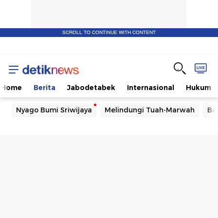
SCROLL TO CONTINUE WITH CONTENT
Home
Berita
Jabodetabek
Internasional
Hukum
Nyago Bumi Sriwijaya
Melindungi Tuah-Marwah
Ba