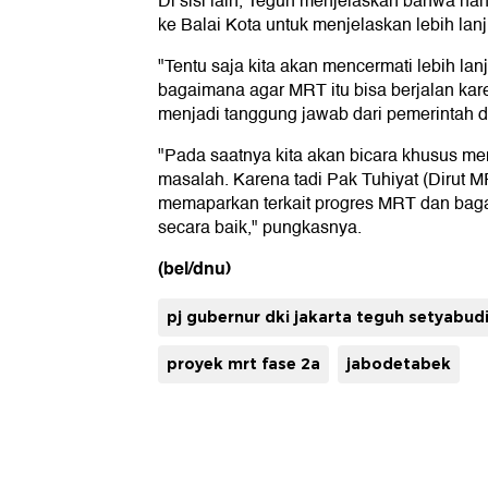
Di sisi lain, Teguh menjelaskan bahwa na
ke Balai Kota untuk menjelaskan lebih lan
"Tentu saja kita akan mencermati lebih la
bagaimana agar MRT itu bisa berjalan kar
menjadi tanggung jawab dari pemerintah d
"Pada saatnya kita akan bicara khusus me
masalah. Karena tadi Pak Tuhiyat (Dirut M
memaparkan terkait progres MRT dan baga
secara baik," pungkasnya.
(bel/dnu)
pj gubernur dki jakarta teguh setyabud
proyek mrt fase 2a
jabodetabek