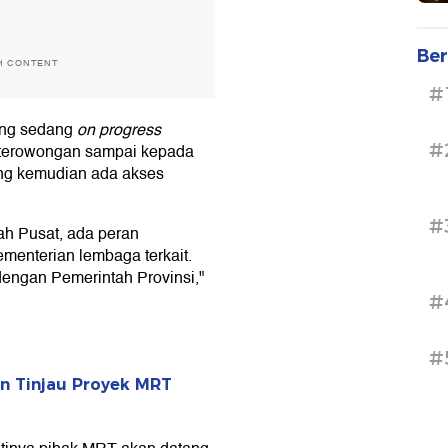
Ber
H CONTENT
#
yang sedang
on progress
#
el terowongan sampai kepada
ang kemudian ada akses
#
tah Pusat, ada peran
menterian lembaga terkait.
dengan Pemerintah Provinsi,"
#
#
an Tinjau Proyek MRT