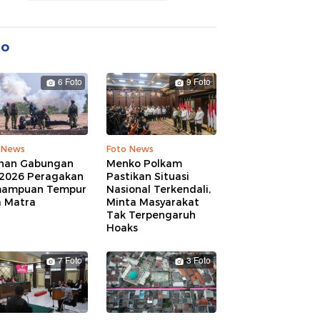
to
6 Foto
9 Foto
 News
Foto News
ihan Gabungan
Menko Polkam
 2026 Peragakan
Pastikan Situasi
ampuan Tempur
Nasional Terkendali,
a Matra
Minta Masyarakat
Tak Terpengaruh
Hoaks
7 Foto
3 Foto