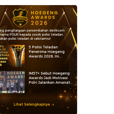
ang penghargaan persembahan detikcom
rsama POLRI kepada sosok polisi teladan.
lkan polisi teladan di sekitarmu!
5 Polisi Teladan
Penerima Hoegeng
Awards 2026, Ini
Kategori dan Kiprahnya
IM57+ Sebut Hoegeng
Awards Jadi Motivasi
Polri Jalankan Amanat
Konstitusi
Lihat Selengkapnya