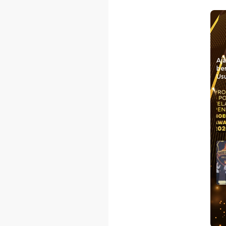
Aj
be
Usu