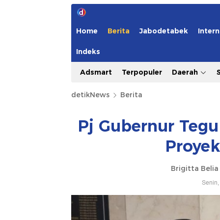
Home
Berita
Jabodetabek
Intern
Indeks
Adsmart
Terpopuler
Daerah
detikNews
Berita
Pj Gubernur Tegu
Proye
Brigitta Beli
Senin,