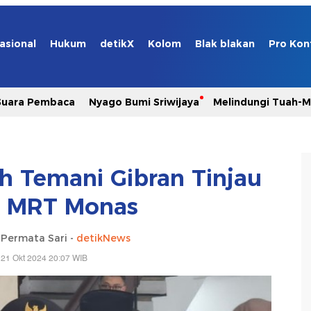
asional
Hukum
detikX
Kolom
Blak blakan
Pro Kon
Suara Pembaca
Nyago Bumi Sriwijaya
Melindungi Tuah-
h Temani Gibran Tinjau
k MRT Monas
a Permata Sari -
detikNews
 21 Okt 2024 20:07 WIB