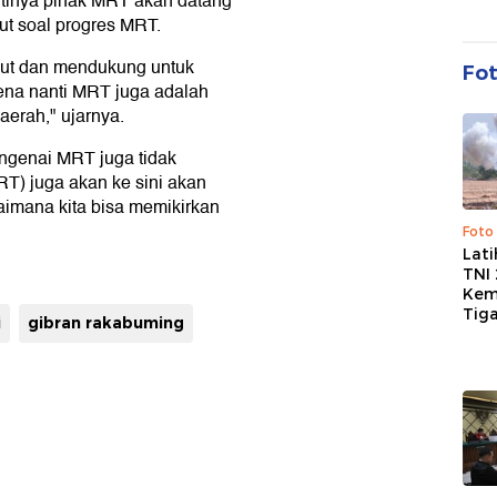
ntinya pihak MRT akan datang
jut soal progres MRT.
njut dan mendukung untuk
Fo
ena nanti MRT juga adalah
aerah," ujarnya.
ngenai MRT juga tidak
RT) juga akan ke sini akan
imana kita bisa memikirkan
Foto
Lat
TNI
Kem
Tig
i
gibran rakabuming