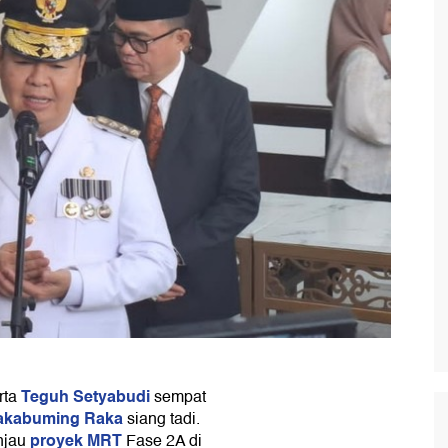
Teguh Setyabudi
rta
sempat
akabuming Raka
siang tadi.
proyek MRT
njau
Fase 2A di