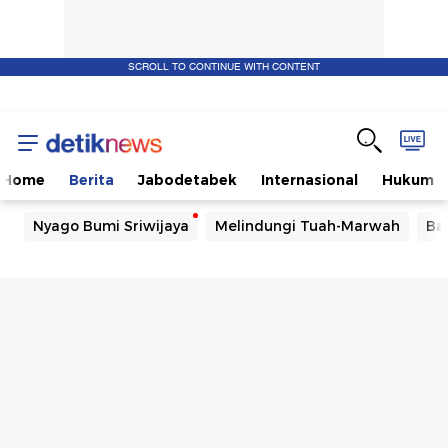
SCROLL TO CONTINUE WITH CONTENT
Home
Berita
Jabodetabek
Internasional
Hukum
Nyago Bumi Sriwijaya
Melindungi Tuah-Marwah
Ba