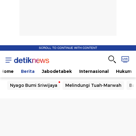
SCROLL TO CONTINUE WITH CONTENT
Home
Berita
Jabodetabek
Internasional
Hukum
Nyago Bumi Sriwijaya
Melindungi Tuah-Marwah
Ba