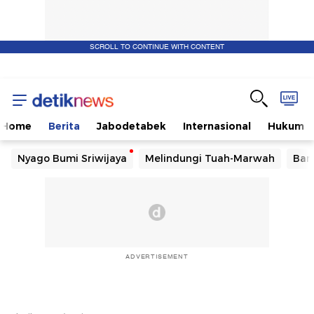
SCROLL TO CONTINUE WITH CONTENT
Home
Berita
Jabodetabek
Internasional
Hukum
Nyago Bumi Sriwijaya
Melindungi Tuah-Marwah
Ban
ADVERTISEMENT