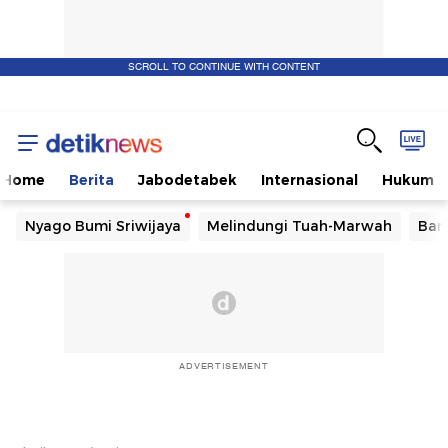
SCROLL TO CONTINUE WITH CONTENT
Home
Berita
Jabodetabek
Internasional
Hukum
Nyago Bumi Sriwijaya
Melindungi Tuah-Marwah
Ban
ADVERTISEMENT