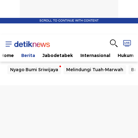
SCROLL TO CONTINUE WITH CONTENT
Home
Berita
Jabodetabek
Internasional
Hukum
Nyago Bumi Sriwijaya
Melindungi Tuah-Marwah
Ba