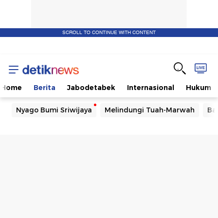
SCROLL TO CONTINUE WITH CONTENT
Home
Berita
Jabodetabek
Internasional
Hukum
Nyago Bumi Sriwijaya
Melindungi Tuah-Marwah
Ba