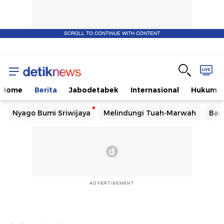
SCROLL TO CONTINUE WITH CONTENT
Home
Berita
Jabodetabek
Internasional
Hukum
Nyago Bumi Sriwijaya
Melindungi Tuah-Marwah
Ban
ADVERTISEMENT