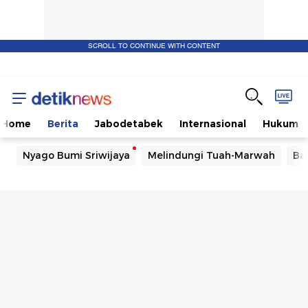
SCROLL TO CONTINUE WITH CONTENT
Home
Berita
Jabodetabek
Internasional
Hukum
Nyago Bumi Sriwijaya
Melindungi Tuah-Marwah
Ba