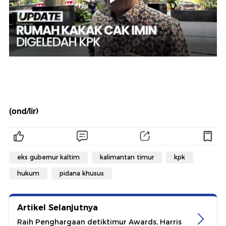
(ond/lir)
eks gubernur kaltim
kalimantan timur
kpk
hukum
pidana khusus
Artikel Selanjutnya
Raih Penghargaan detiktimur Awards, Harris