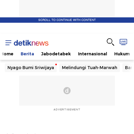
SCROLL TO CONTINUE WITH CONTENT
Home
Berita
Jabodetabek
Internasional
Hukum
Nyago Bumi Sriwijaya
Melindungi Tuah-Marwah
Ban
ADVERTISEMENT