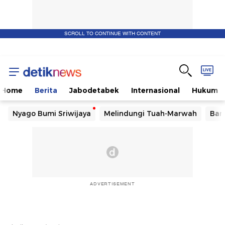
SCROLL TO CONTINUE WITH CONTENT
Home
Berita
Jabodetabek
Internasional
Hukum
Nyago Bumi Sriwijaya
Melindungi Tuah-Marwah
Ban
ADVERTISEMENT