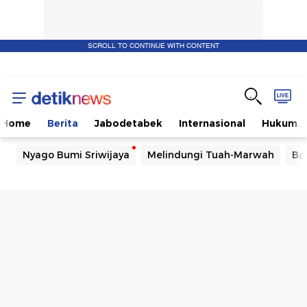
SCROLL TO CONTINUE WITH CONTENT
Home
Berita
Jabodetabek
Internasional
Hukum
Nyago Bumi Sriwijaya
Melindungi Tuah-Marwah
Ba