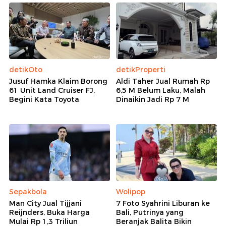
detikOto
detikProperti
Jusuf Hamka Klaim Borong
Aldi Taher Jual Rumah Rp
61 Unit Land Cruiser FJ,
6,5 M Belum Laku, Malah
Begini Kata Toyota
Dinaikin Jadi Rp 7 M
Sepakbola
Wolipop
Man City Jual Tijjani
7 Foto Syahrini Liburan ke
Reijnders, Buka Harga
Bali, Putrinya yang
Mulai Rp 1,3 Triliun
Beranjak Balita Bikin