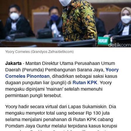
Yoory Corneles (Grandyos Zafna/detikcom)
Jakarta
-
Mantan Direktur Utama Perusahaan Umum
Yoory
Daerah (Perumda) Pembangunan Sarana Jaya,
Corneles Pinontoan
, dihadirkan sebagai saksi kasus
Rutan KPK
dugaan pungutan liar (pungli) di
. Yoory
mengaku dipinjami 'mainan' setelah memenuhi
permintaan pungli tersebut.
Yoory hadir secara virtual dari Lapas Sukamiskin. Dia
mengaku menyetor total uang sebesar Rp 130 juta
selama menjalani penahanan di Rutan KPK cabang
Pomdam Jaya Guntur melalui terpidana kasus korupsi