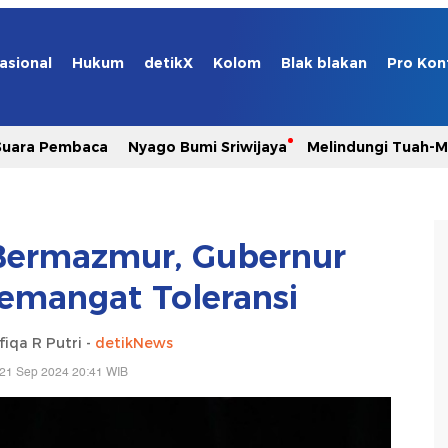
asional
Hukum
detikX
Kolom
Blak blakan
Pro Kon
Suara Pembaca
Nyago Bumi Sriwijaya
Melindungi Tuah-
 Bermazmur, Gubernur
Semangat Toleransi
fiqa R Putri -
detikNews
 21 Sep 2024 20:41 WIB