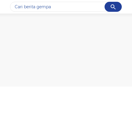
Cancel
Yang sedang ramai dicari
#1
gempa hari ini
#2
gempa
#3
prabowo
#4
iran
#5
demo
Promoted
Terakhir yang dicari
Loading...