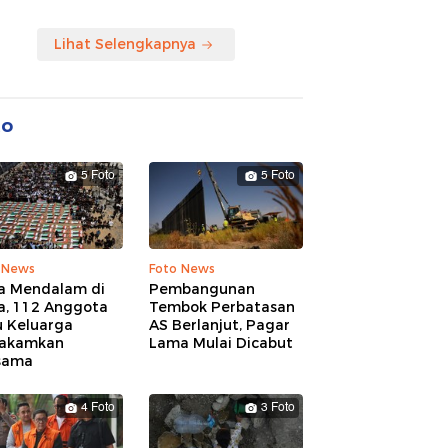
Lihat Selengkapnya
to
5 Foto
5 Foto
 News
Foto News
a Mendalam di
Pembangunan
a, 112 Anggota
Tembok Perbatasan
u Keluarga
AS Berlanjut, Pagar
akamkan
Lama Mulai Dicabut
sama
4 Foto
3 Foto