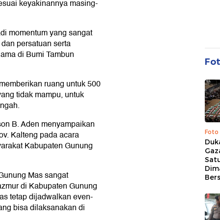
suai keyakinannya masing-
jadi momentum yang sangat
 dan persatuan serta
gama di Bumi Tambun
Fo
 memberikan ruang untuk 500
yang tidak mampu, untuk
engah.
rson B. Aden menyampaikan
Foto
v. Kalteng pada acara
Duk
yarakat Kabupaten Gunung
Gaz
Sat
Dim
Gunung Mas sangat
Ber
azmur di Kabupaten Gunung
s tetap dijadwalkan even-
ng bisa dilaksanakan di