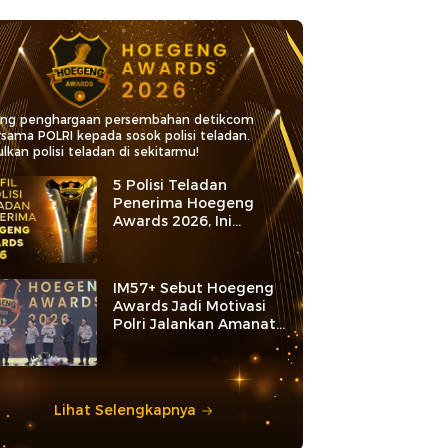
ang penghargaan persembahan detikcom
rsama POLRI kepada sosok polisi teladan.
lkan polisi teladan di sekitarmu!
5 Polisi Teladan
Penerima Hoegeng
Awards 2026, Ini
Kategori dan Kiprahnya
IM57+ Sebut Hoegeng
Awards Jadi Motivasi
Polri Jalankan Amanat
Konstitusi
Lihat Selengkapnya