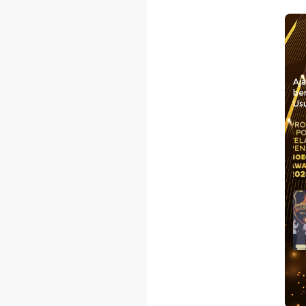
Aj
be
Usu