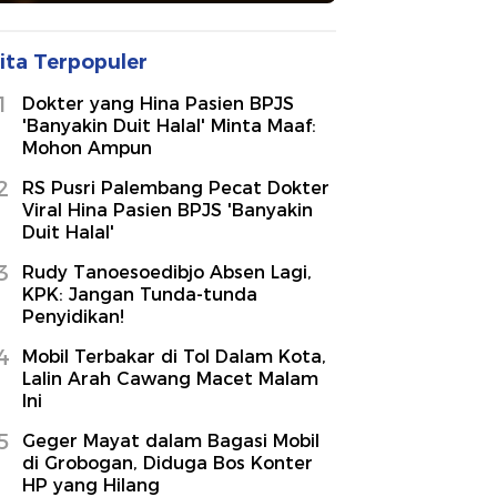
ita Terpopuler
1
Dokter yang Hina Pasien BPJS
'Banyakin Duit Halal' Minta Maaf:
Mohon Ampun
2
RS Pusri Palembang Pecat Dokter
Viral Hina Pasien BPJS 'Banyakin
Duit Halal'
3
Rudy Tanoesoedibjo Absen Lagi,
KPK: Jangan Tunda-tunda
Penyidikan!
4
Mobil Terbakar di Tol Dalam Kota,
Lalin Arah Cawang Macet Malam
Ini
5
Geger Mayat dalam Bagasi Mobil
di Grobogan, Diduga Bos Konter
HP yang Hilang