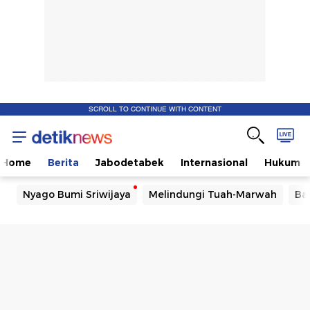
SCROLL TO CONTINUE WITH CONTENT
Home
Berita
Jabodetabek
Internasional
Hukum
Nyago Bumi Sriwijaya
Melindungi Tuah-Marwah
Ba