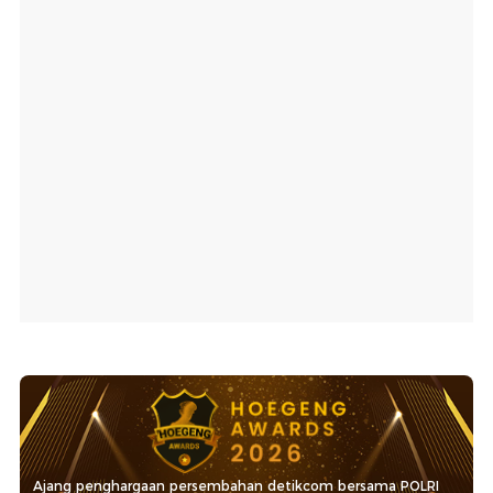
Ajang penghargaan persembahan detikcom bersama POLRI