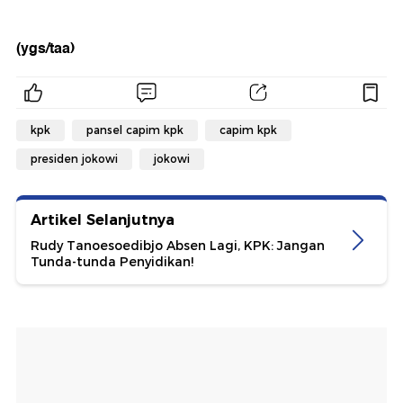
(ygs/taa)
kpk
pansel capim kpk
capim kpk
presiden jokowi
jokowi
Artikel Selanjutnya
Rudy Tanoesoedibjo Absen Lagi, KPK: Jangan
Tunda-tunda Penyidikan!