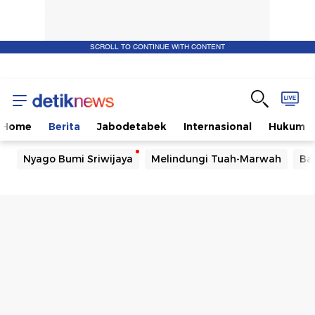
SCROLL TO CONTINUE WITH CONTENT
Home
Berita
Jabodetabek
Internasional
Hukum
Nyago Bumi Sriwijaya
Melindungi Tuah-Marwah
Ba