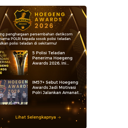
ang penghargaan persembahan detikcom
rsama POLRI kepada sosok polisi teladan.
lkan polisi teladan di sekitarmu!
5 Polisi Teladan
Penerima Hoegeng
Awards 2026, Ini
Kategori dan Kiprahnya
IM57+ Sebut Hoegeng
Awards Jadi Motivasi
Polri Jalankan Amanat
Konstitusi
Lihat Selengkapnya