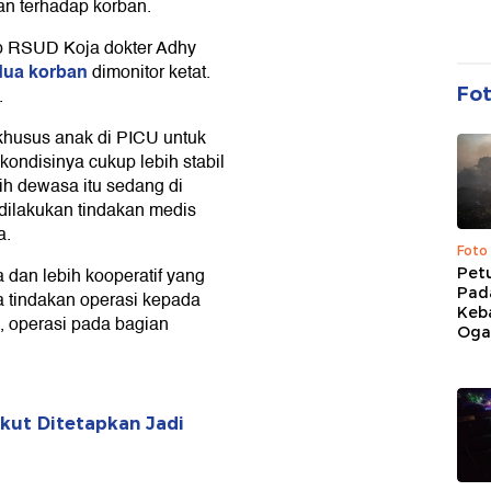
n terhadap korban.
ap RSUD Koja dokter Adhy
dua korban
dimonitor ketat.
Fo
.
khusus anak di PICU untuk
 kondisinya cukup lebih stabil
bih dewasa itu sedang di
 dilakukan tindakan medis
a.
Foto
a dan lebih kooperatif yang
Pet
Pad
 tindakan operasi kepada
Keb
, operasi pada bagian
Ogan
akut Ditetapkan Jadi