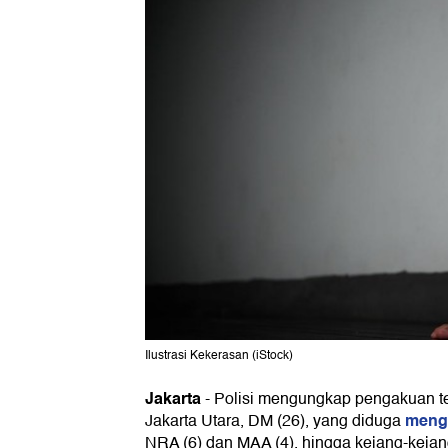
Ilustrasi Kekerasan (iStock)
Jakarta
-
Polisi mengungkap pengakuan terk
menga
Jakarta Utara, DM (26), yang diduga
NRA (6) dan MAA (4), hingga kejang-keja