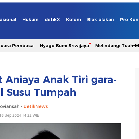
asional
Hukum
detikX
Kolom
Blak blakan
Pro Kon
Suara Pembaca
Nyago Bumi Sriwijaya
Melindungi Tuah-
ut Aniaya Anak Tiri gara-
al Susu Tumpah
oviansah -
detikNews
18 Sep 2024 14:22 WIB