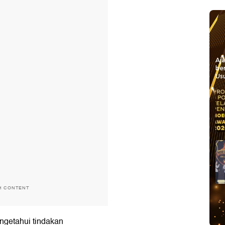
Aj
be
Usu
H CONTENT
engetahui tindakan