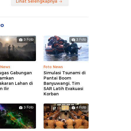
Lihat Selengkapnya
to
3 Foto
3 Foto
 News
Foto News
ugas Gabungan
Simulasi Tsunami di
amkan
Pantai Boom
akaran Lahan di
Banyuwangi, Tim
 Ilir
SAR Latih Evakuasi
Korban
3 Foto
4 Foto