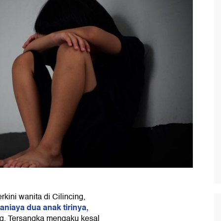
ini wanita di Cilincing,
niaya dua anak tirinya,
ng. Tersangka mengaku kesal