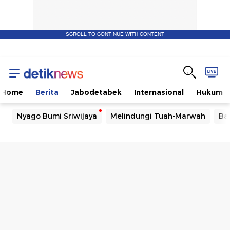
SCROLL TO CONTINUE WITH CONTENT
Home
Berita
Jabodetabek
Internasional
Hukum
Nyago Bumi Sriwijaya
Melindungi Tuah-Marwah
Ba