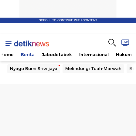
SCROLL TO CONTINUE WITH CONTENT
Home
Berita
Jabodetabek
Internasional
Hukum
Nyago Bumi Sriwijaya
Melindungi Tuah-Marwah
Ba