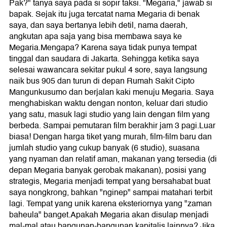
Pak?" tanya saya pada si sopir taksi. "Megaria," jawab si
bapak. Sejak itu juga tercatat nama Megaria di benak
saya, dan saya bertanya lebih detil, nama daerah,
angkutan apa saja yang bisa membawa saya ke
Megaria.Mengapa? Karena saya tidak punya tempat
tinggal dan saudara di Jakarta. Sehingga ketika saya
selesai wawancara sekitar pukul 4 sore, saya langsung
naik bus 905 dan turun di depan Rumah Sakit Cipto
Mangunkusumo dan berjalan kaki menuju Megaria. Saya
menghabiskan waktu dengan nonton, keluar dari studio
yang satu, masuk lagi studio yang lain dengan film yang
berbeda. Sampai pemutaran film berakhir jam 3 pagi.Luar
biasa! Dengan harga tiket yang murah, film-film baru dan
jumlah studio yang cukup banyak (6 studio), suasana
yang nyaman dan relatif aman, makanan yang tersedia (di
depan Megaria banyak gerobak makanan), posisi yang
strategis, Megaria menjadi tempat yang bersahabat buat
saya nongkrong, bahkan "nginep" sampai matahari terbit
lagi. Tempat yang unik karena eksteriornya yang "zaman
baheula" banget.Apakah Megaria akan disulap menjadi
mal-mal atau bangunan-bangunan kapitalis lainnya? Jika