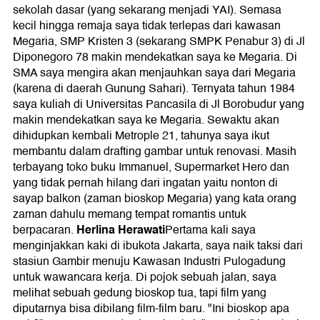
sekolah dasar (yang sekarang menjadi YAI). Semasa
kecil hingga remaja saya tidak terlepas dari kawasan
Megaria, SMP Kristen 3 (sekarang SMPK Penabur 3) di Jl
Diponegoro 78 makin mendekatkan saya ke Megaria. Di
SMA saya mengira akan menjauhkan saya dari Megaria
(karena di daerah Gunung Sahari). Ternyata tahun 1984
saya kuliah di Universitas Pancasila di Jl Borobudur yang
makin mendekatkan saya ke Megaria. Sewaktu akan
dihidupkan kembali Metrople 21, tahunya saya ikut
membantu dalam drafting gambar untuk renovasi. Masih
terbayang toko buku Immanuel, Supermarket Hero dan
yang tidak pernah hilang dari ingatan yaitu nonton di
sayap balkon (zaman bioskop Megaria) yang kata orang
zaman dahulu memang tempat romantis untuk
Herlina Herawati
berpacaran.
Pertama kali saya
menginjakkan kaki di ibukota Jakarta, saya naik taksi dari
stasiun Gambir menuju Kawasan Industri Pulogadung
untuk wawancara kerja. Di pojok sebuah jalan, saya
melihat sebuah gedung bioskop tua, tapi film yang
diputarnya bisa dibilang film-film baru. "Ini bioskop apa