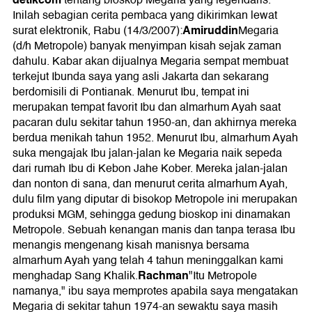
tentang bioskop Megaria yang legendaris.
Inilah sebagian cerita pembaca yang dikirimkan lewat
Amiruddin
surat elektronik, Rabu (14/3/2007):
Megaria
(d/h Metropole) banyak menyimpan kisah sejak zaman
dahulu. Kabar akan dijualnya Megaria sempat membuat
terkejut Ibunda saya yang asli Jakarta dan sekarang
berdomisili di Pontianak. Menurut Ibu, tempat ini
merupakan tempat favorit Ibu dan almarhum Ayah saat
pacaran dulu sekitar tahun 1950-an, dan akhirnya mereka
berdua menikah tahun 1952. Menurut Ibu, almarhum Ayah
suka mengajak Ibu jalan-jalan ke Megaria naik sepeda
dari rumah Ibu di Kebon Jahe Kober. Mereka jalan-jalan
dan nonton di sana, dan menurut cerita almarhum Ayah,
dulu film yang diputar di bisokop Metropole ini merupakan
produksi MGM, sehingga gedung bioskop ini dinamakan
Metropole. Sebuah kenangan manis dan tanpa terasa Ibu
menangis mengenang kisah manisnya bersama
almarhum Ayah yang telah 4 tahun meninggalkan kami
Rachman
menghadap Sang Khalik.
"Itu Metropole
namanya," ibu saya memprotes apabila saya mengatakan
Megaria di sekitar tahun 1974-an sewaktu saya masih