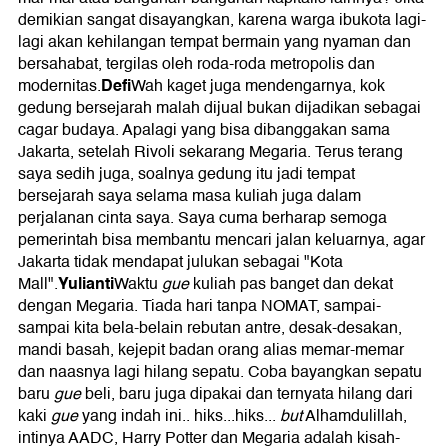
demikian sangat disayangkan, karena warga ibukota lagi-
lagi akan kehilangan tempat bermain yang nyaman dan
bersahabat, tergilas oleh roda-roda metropolis dan
Defi
modernitas.
Wah kaget juga mendengarnya, kok
gedung bersejarah malah dijual bukan dijadikan sebagai
cagar budaya. Apalagi yang bisa dibanggakan sama
Jakarta, setelah Rivoli sekarang Megaria. Terus terang
saya sedih juga, soalnya gedung itu jadi tempat
bersejarah saya selama masa kuliah juga dalam
perjalanan cinta saya. Saya cuma berharap semoga
pemerintah bisa membantu mencari jalan keluarnya, agar
Jakarta tidak mendapat julukan sebagai "Kota
Yulianti
Mall".
Waktu
gue
kuliah pas banget dan dekat
dengan Megaria. Tiada hari tanpa NOMAT, sampai-
sampai kita bela-belain rebutan antre, desak-desakan,
mandi basah, kejepit badan orang alias memar-memar
dan naasnya lagi hilang sepatu. Coba bayangkan sepatu
baru
gue
beli, baru juga dipakai dan ternyata hilang dari
kaki
gue
yang indah ini.. hiks...hiks...
but
Alhamdulillah,
intinya AADC, Harry Potter dan Megaria adalah kisah-