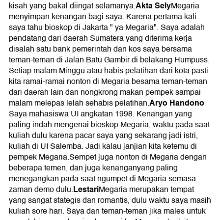
Akta Sely
kisah yang bakal diingat selamanya.
Megaria
menyimpan kenangan bagi saya. Karena pertama kali
saya tahu bioskop di Jakarta " ya Megaria". Saya adalah
pendatang dari daerah Sumatera yang diterima kerja
disalah satu bank pemerintah dan kos saya bersama
teman-teman di Jalan Batu Gambir di belakang Humpuss.
Setiap malam Minggu atau habis pelatihan dari kota pasti
kita ramai-ramai nonton di Megaria besama teman-teman
dari daerah lain dan nongkrong makan pempek sampai
Aryo Handono
malam melepas lelah sehabis pelatihan.
Saya mahasiswa UI angkatan 1998. Kenangan yang
paling indah mengenai bioskop Megaria, waktu pada saat
kuliah dulu karena pacar saya yang sekarang jadi istri,
kuliah di UI Salemba. Jadi kalau janjian kita ketemu di
pempek Megaria.Sempet juga nonton di Megaria dengan
beberapa temen, dan juga kenanganyang paling
menegangkan pada saat ngumpet di Megaria semasa
Lestari
zaman demo dulu.
Megaria merupakan tempat
yang sangat stategis dan romantis, dulu waktu saya masih
kuliah sore hari. Saya dan teman-teman jika males untuk