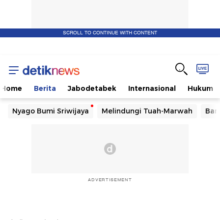
SCROLL TO CONTINUE WITH CONTENT
Home
Berita
Jabodetabek
Internasional
Hukum
Nyago Bumi Sriwijaya
Melindungi Tuah-Marwah
Ban
ADVERTISEMENT